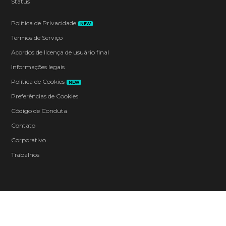
Status
Política de Privacidade
NEW
Termos de Serviço
Acordos de licença de usuário final
Informações legais
Política de Cookies
NEW
Preferências de Cookies
Código de Conduta
Contato
Corporativo
Trabalhos