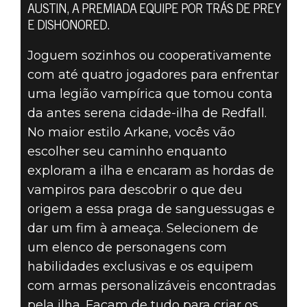
AUSTIN, A PREMIADA EQUIPE POR TRÁS DE PREY
E DISHONORED.
Joguem sozinhos ou cooperativamente
com até quatro jogadores para enfrentar
Redfall
uma legião vampírica que tomou conta
13 de junho de 2021
da antes serena cidade-ilha de Redfall.
REVELAÇÃO
No maior estilo Arkane, vocês vão
escolher seu caminho enquanto
OFICIAL DE
exploram a ilha e encaram as hordas de
vampiros para descobrir o que deu
REDFALL
origem a essa praga de sanguessugas e
dar um fim à ameaça. Selecionem de
um elenco de personagens com
habilidades exclusivas e os equipem
com armas personalizáveis encontradas
pela ilha. Façam de tudo para criar os