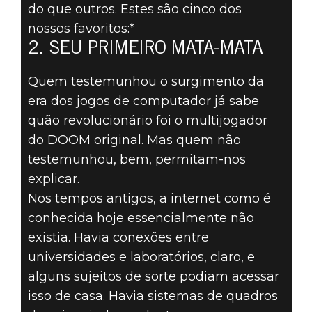
OS 5
do que outros. Estes são cinco dos
MOMENTOS
nossos favoritos:*
2. SEU PRIMEIRO MATA-MATA
MAIS
Quem testemunhou o surgimento da
INESQUECÍVEIS
era dos jogos de computador já sabe
quão revolucionário foi o multijogador
DE DOOM - #2:
do DOOM original. Mas quem não
testemunhou, bem, permitam-nos
SEU PRIMEIRO
explicar.
MATA-MATA
Nos tempos antigos, a internet como é
conhecida hoje essencialmente não
existia. Havia conexões entre
universidades e laboratórios, claro, e
alguns sujeitos de sorte podiam acessar
isso de casa. Havia sistemas de quadros