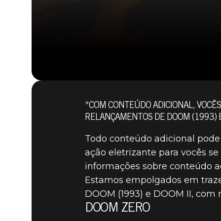
*COM CONTEÚDO ADICIONAL, VOCÊS
RELANÇAMENTOS DE DOOM (1993) E
Todo conteúdo adicional pode 
ação eletrizante para vocês s
informações sobre conteúdo a
DOOM® Eternal
15 de dezembro de 2020
Estamos empolgados em trazer
BAIXEM O
DOOM (1993) e DOOM II, com m
DOOM ZERO