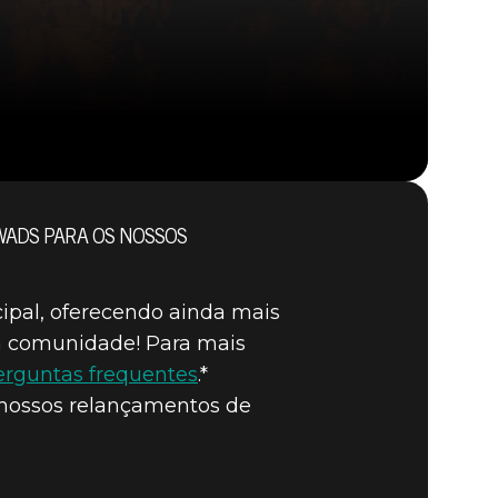
WADS PARA OS NOSSOS
DOOM® Eternal
ipal, oferecendo ainda mais
da comunidade! Para mais
erguntas frequentes
.*
 nossos relançamentos de
DICIONAL