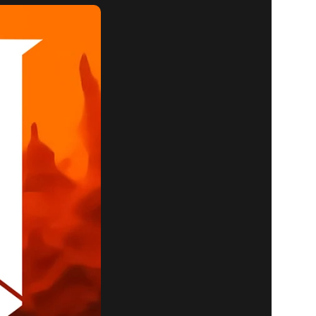
OSSOS
OOM
 HOJE!