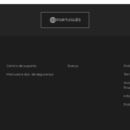
PORTUGUÊS
Centro de suporte
Status
Pol
Manuais e doc. de segurança
Ter
Aco
fina
Inf
Polí