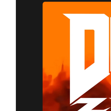
DOOM ZER
RELANÇA
(1993) E 