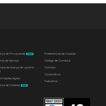
ítica de Privacidade
Preferências de Cookies
NEW
mos de Serviço
Código de Conduta
rdos de licença de usuário
Contato
l
Corporativo
ormações legais
Trabalhos
tica de Cookies
NEW