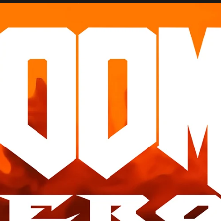
O PARA OS N
MENTOS DE D
DOOM II AINDA