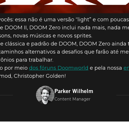
cês: essa não é uma versão “light” e com poucas
de DOOM II, DOOM Zero inclui nada mais, nada m
sons, novas músicas e novos sprites.
ade clássica e padrão de DOOM, DOOM Zero ainda t
 caminhos alternativos a desafios que farão até m
ônios para trabalhar.
o por meio
dos fóruns Doomworld
e pela nossa
en
mod, Christopher Golden!
Parker Wilhelm
Content Manager