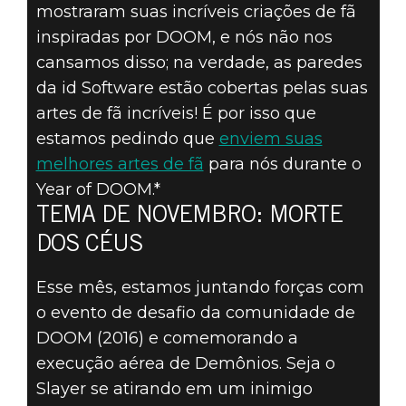
mostraram suas incríveis criações de fã
ENVIE SUA
inspiradas por DOOM, e nós não nos
cansamos disso; na verdade, as paredes
ARTE DE FÃ DE
da id Software estão cobertas pelas suas
artes de fã incríveis! É por isso que
DOOM – TEMA
estamos pedindo que
enviem suas
melhores artes de fã
para nós durante o
DE NOVEMBRO:
Year of DOOM.*
MORTE DOS
TEMA DE NOVEMBRO: MORTE
DOS CÉUS
CÉUS
Esse mês, estamos juntando forças com
o evento de desafio da comunidade de
DOOM (2016) e comemorando a
execução aérea de Demônios. Seja o
Slayer se atirando em um inimigo