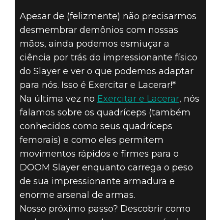
Apesar de (felizmente) não precisarmos
EXERCITAR E
desmembrar demônios com nossas
LACERAR #1B –
mãos, ainda podemos esmiuçar a
ciência por trás do impressionante físico
EXERCÍCIOS
do Slayer e ver o que podemos adaptar
para nós. Isso é Exercitar e Lacerar!*
QUÁDRUPLOS
Na última vez no
Exercitar e Lacerar
, nós
falamos sobre os quadríceps (também
PARA
conhecidos como seus quadríceps
ARMAMENTOS
femorais) e como eles permitem
movimentos rápidos e firmes para o
DOOM Slayer enquanto carrega o peso
de sua impressionante armadura e
enorme arsenal de armas.
Nosso próximo passo? Descobrir como