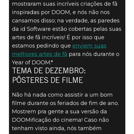
mostraram suas incríveis criações de fã
ENVIE SUA
inspiradas por DOOM, e nós não nos
cansamos disso; na verdade, as paredes
ARTE DE FÃ DE
da id Software estão cobertas pelas suas
artes de fã incríveis! É por isso que
DOOM – TEMA
estamos pedindo que
enviem suas
melhores artes de fã
para nós durante o
DE DEZEMBRO:
Year of DOOM.*
PÔSTERES DE
TEMA DE DEZEMBRO:
PÔSTERES DE FILME
FILME
Não há nada como assistir a um bom
filme durante os feriados de fim de ano.
Mostrem pra gente a sua versão da
DOOMificação do cinema! Caso não
tenham visto ainda, nós também