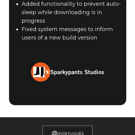
Added functionality to prevent auto-
sleep while downloading is in
The Elder Scrolls: Legends
progress
09 de outubro de 2018
Fixed system messages to inform
users of a new build version
THE ELDER
SCROLLS:
LEGENDS 2.1.1
Sparkypants Studios
PATCH NOTES
PORTUGUÊS