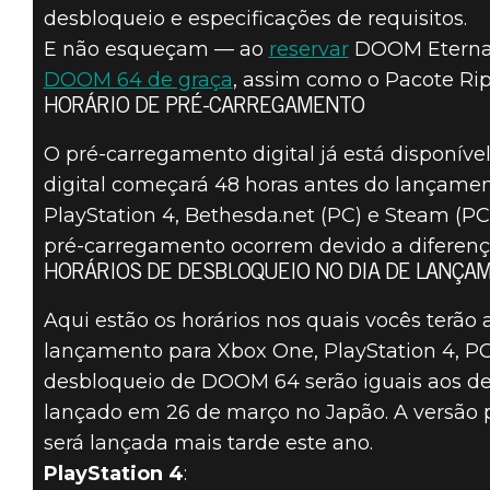
desbloqueio e especificações de requisitos.
E não esqueçam — ao
reservar
DOOM Eternal
DOOM® Eternal
DOOM 64 de graça
, assim como o Pacote Rip
10 de março de 2020
HORÁRIO DE PRÉ-CARREGAMENTO
DOOM ETERNAL
O pré-carregamento digital já está disponív
digital começará 48 horas antes do lançame
— DETALHES
PlayStation 4, Bethesda.net (PC) e Steam (PC)
pré-carregamento ocorrem devido a diferença
DO
HORÁRIOS DE DESBLOQUEIO NO DIA DE LANÇA
LANÇAMENTO
Aqui estão os horários nos quais vocês terão
lançamento para Xbox One, PlayStation 4, PC
desbloqueio de DOOM 64 serão iguais aos d
lançado em 26 de março no Japão. A versão
será lançada mais tarde este ano.
PlayStation 4
: