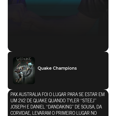
Quake Champions
Quake Champions
12 de novembro de 2018
PAX AUSTRALIA FOI O LUGAR PARA SE ESTAR EM
A CORVIDAE
UM 2V2 DE QUAKE QUANDO TYLER “STEEJ”
JOSEPH E DANIEL “DANDAKING” DE SOUSA, DA
CORVIDAE, LEVARAM O PRIMEIRO LUGAR NO