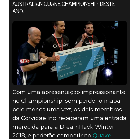
LEVOU O 2V2
AUSTRALIAN QUAKE CHAMPIONSHIP DESTE
DO
ANO.
AUSTRALIAN
QUAKE
CHAMPIONSHIP
NA PAX AUS
2018
Com uma apresentação impressionante
no Championship, sem perder o mapa
pelo menos uma vez, os dois membros
da Corvidae Inc. receberam uma entrada
merecida para a DreamHack Winter
2018, e poderão competir no
Quake