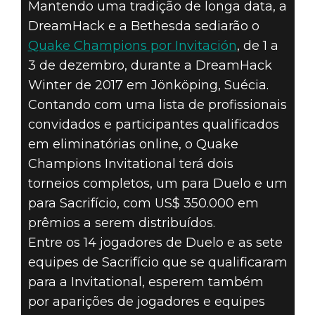
QUAKE
Mantendo uma tradição de longa data, a
DreamHack e a Bethesda sediarão o
CHAMPIONS
Quake Champions por Invitación
, de 1 a
INVITATIONAL
3 de dezembro, durante a DreamHack
Winter de 2017 em Jönköping, Suécia.
NA
Contando com uma lista de profissionais
convidados e participantes qualificados
DREAMHACK
em eliminatórias online, o Quake
WINTER DE
Champions Invitational terá dois
torneios completos, um para Duelo e um
2017
para Sacrifício, com US$ 350.000 em
prêmios a serem distribuídos.
Entre os 14 jogadores de Duelo e as sete
equipes de Sacrifício que se qualificaram
para a Invitational, esperem também
por aparições de jogadores e equipes