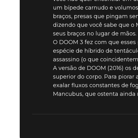
um bípede carnudo e volumoso
DOOM (2016)
20 de abril de 2019
braços, presas que pingam sem
OS CINCO
dizendo que você sabe que o 
seus braços no lugar de mãos.
O DOOM 3 fez com que esses p
DE DOOM 
espécie de híbrido de tentácu
assassino (o que coincidente
A versão de DOOM (2016) os de
superior do corpo. Para pior
exalar fluxos constantes de f
Mancubus, que ostenta ainda m