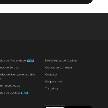
ítica de Privacidade
Preferências de Cookies
NEW
mos de Serviço
Código de Conduta
rdos de licença de usuário
Contato
l
Corporativo
ormações legais
Trabalhos
tica de Cookies
NEW