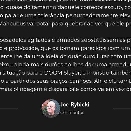
, quase do tamanho daquele corredor escuro, c
 parar e uma tolerância perturbadoramente eleva
 PRINCIPAIS 
Mancubus vai botar para quebrar ao ver que ele 
esadelos agitados e armados substituíssem as p
- 3. O MANCU
lo e probóscide, que os tornam parecidos com um
mente lhe dá uma ideia do quão duro lutar com u
ixou ainda mais durões ao lhes dar uma armadura
ar a situação para o DOOM Slayer, o monstro tam
ogo a partir dos seus braços-canhões. Ah, e ele 
ais blindagem e dispara bile corrosiva em vez de 
Joe Rybicki
Contributor