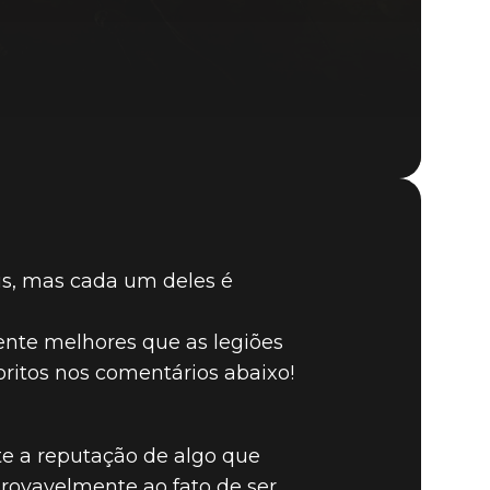
DOOM (2016)
is, mas cada um deles é
ente melhores que as legiões
oritos nos comentários abaixo!
e a reputação de algo que
rovavelmente ao fato de ser