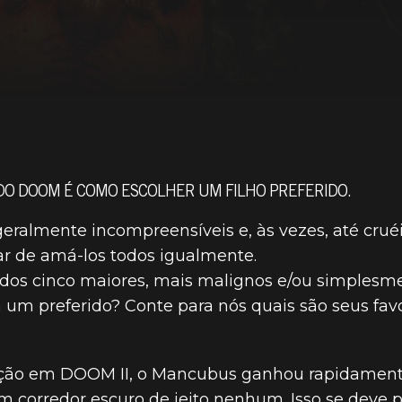
DO DOOM É COMO ESCOLHER UM FILHO PREFERIDO.
geralmente incompreensíveis e, às vezes, até crué
ar de amá-los todos igualmente.
 dos cinco maiores, mais malignos e/ou simplesm
 um preferido? Conte para nós quais são seus fav
rição em DOOM II, o Mancubus ganhou rapidament
 corredor escuro de jeito nenhum. Isso se deve p