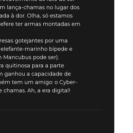
om lança-chamas no lugar dos
da à dor. Olha, só estamos
DEMÔNIOS
prefere ter armas montadas em
resas gotejantes por uma
BUS
 elefante-marinho bípede e
m Mancubus pode ser).
 quitinosa para a parte
bém ganhou a capacidade de
também tem um amigo: o Cyber-
chamas. Ah, a era digital!