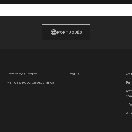
PORTUGUÊS
Centro de suporte
Status
Pol
Manuais e doc. de segurança
Ter
Aco
fina
Inf
Polí