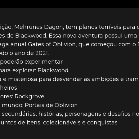
D E A ATUALI
DISPONÍVEIS 
ição, Mehrunes Dagon, tem planos terríveis para o
tes de Blackwood. Essa nova aventura possui uma
 saga anual Gates of Oblivion, que começou com 
 PLATAFORMA
odo o ano de 2021.
 poderão experimentar:
ara explorar: Blackwood
a e misteriosa para desvendar as ambições e tram
heiros
dores: Rockgrove
 mundo: Portais de Oblivion
ecundárias, histórias, personagens e desafios no
ntos de itens, colecionáveis e conquistas