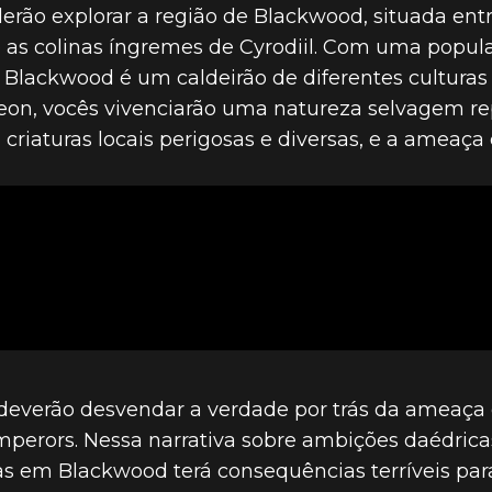
derão explorar a região de Blackwood, situada ent
e as colinas íngremes de Cyrodiil. Com uma popula
t, Blackwood é um caldeirão de diferentes cultura
eon, vocês vivenciarão uma natureza selvagem rep
 criaturas locais perigosas e diversas, e a ameaç
deverão desvendar a verdade por trás da ameaça
erors. Nessa narrativa sobre ambições daédricas
s em Blackwood terá consequências terríveis para