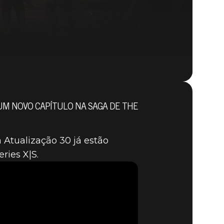
UM NOVO CAPÍTULO NA SAGA DE THE
The Elder Scrolls® Online
BUY GAME
 Atualização 30 já estão
ries X|S.
LINE: