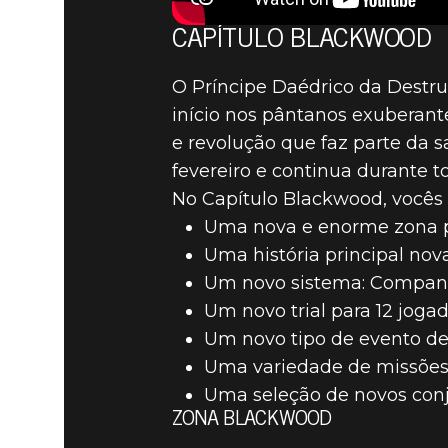
BLACKWOO
CAPÍTULO BLACKWOOD
JÁ ESTÃO 
O Príncipe Daédrico da Destru
início nos pântanos exuberan
e revolução que faz parte da
TODAS AS
fevereiro e continua durante t
No Capítulo Blackwood, vocês
Uma nova e enorme zona p
Uma história principal nov
Um novo sistema: Compan
Um novo trial para 12 joga
Um novo tipo de evento de
Uma variedade de missões s
Uma seleção de novos conju
ZONA BLACKWOOD