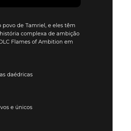
ZAÇÃO 30
PARA
 povo de Tamriel, e eles têm
 história complexa de ambição
o DLC Flames of Ambition em
S
as daédricas
vos e únicos