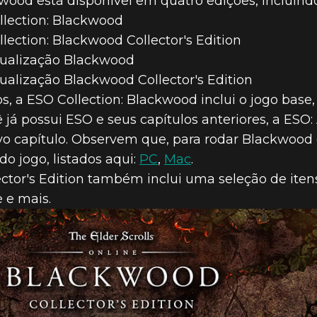
kwood está disponível em quatro edições, incluindo
ollection: Blackwood
llection: Blackwood Collector's Edition
Atualização Blackwood
tualização Blackwood Collector's Edition
s, a ESO Collection: Blackwood inclui o jogo base
cê já possui ESO e seus capítulos anteriores, a ES
vo capítulo. Observem que, para rodar Blackwoo
do jogo, listados aqui:
PC
,
Mac
.
ector's Edition também inclui uma seleção de iten
e e mais.