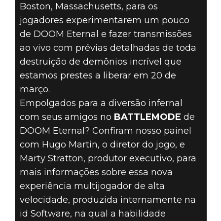
TRANSMISSÕES
Boston, Massachusetts, para os
DO GAME DAYS
jogadores experimentarem um pouco
de DOOM Eternal e fazer transmissões
COM FASES
ao vivo com prévias detalhadas de toda
destruição de demônios incrível que
MESTRE,
estamos prestes a liberar em 20 de
março.
BATTLEMODE E
Empolgados para a diversão infernal
OS BOSTON
com seus amigos no
BATTLEMODE
de
DOOM Eternal? Confiram nosso painel
CELTICS!
com Hugo Martin, o diretor do jogo, e
Marty Stratton, produtor executivo, para
mais informações sobre essa nova
experiência multijogador de alta
velocidade, produzida internamente na
id Software, na qual a habilidade