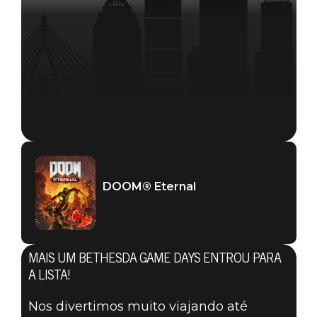
DOOM® Eternal
DOOM® Eternal
03 de março de 2020
MAIS UM BETHESDA GAME DAYS ENTROU PARA
VEJAM NOSSAS
A LISTA!
Nos divertimos muito viajando até