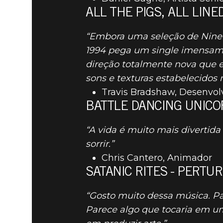
ALL THE PIGS, ALL LINE
DOOM® Eternal
02 de julho de 2019
“Embora uma seleção de Nine I
SUA PLAY
1994 pega um single imensamen
direção totalmente nova que 
DE JULHO
sons e texturas estabelecidos n
Travis Bradshaw, Desenvol
BATTLE DANCING UNICOR
“A vida é muito mais divertida
sorrir.”
Chris Cantero, Animador
SATANIC RITES - PERTU
“Gosto muito dessa música. Pa
Parece algo que tocaria em um