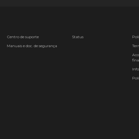
Centro de suporte
Status
Pol
Manuais e doc. de segurança
Ter
Aco
fina
Inf
Polí