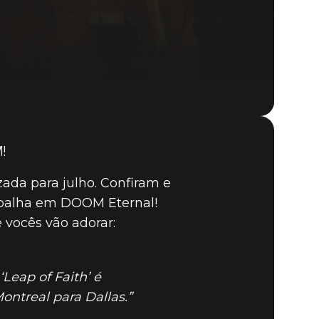
!
DOOM® Eternal
ada para julho. Confiram e
abalha em DOOM Eternal!
 vocês vão adorar:
Leap of Faith’ é
ntreal para Dallas.”