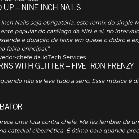
D UP – NINE INCH NAILS
nch Nails seja obrigatória, este remix do single 
LIST DE DOO
te popular do catálogo da NIN e aí, no intervalo
estende a duração da faixa em quase o dobro e e
a faixa principal.”
vedor-chefe da idTech Services
NS WITH GLITTER – FIVE IRON FRENZY
 quando não se leva tudo a sério. Essa música é d
RBATOR
rece uma luta contra chefe. Me faz lembrar de u
a catedral cibernética. É ótima para quando pre