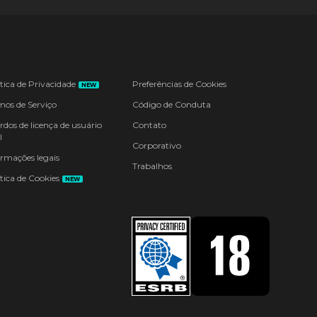
ítica de Privacidade
Preferências de Cookies
NEW
mos de Serviço
Código de Conduta
rdos de licença de usuário
Contato
l
Corporativo
ormações legais
Trabalhos
tica de Cookies
NEW