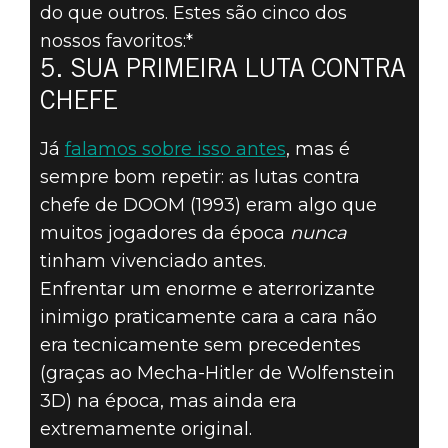
MOMENTOS
do que outros. Estes são cinco dos
MAIS
nossos favoritos:*
5. SUA PRIMEIRA LUTA CONTRA
INESQUECÍVEIS
CHEFE
DE DOOM - #5:
Já
falamos sobre isso antes
, mas é
sempre bom repetir: as lutas contra
SUA PRIMEIRA
chefe de DOOM (1993) eram algo que
LUTA CONTRA
muitos jogadores da época
nunca
tinham vivenciado antes.
CHEFE
Enfrentar um enorme e aterrorizante
inimigo praticamente cara a cara não
era tecnicamente sem precedentes
(graças ao Mecha-Hitler de Wolfenstein
3D) na época, mas ainda era
extremamente original.