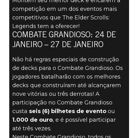
Montem seu melhor deck e encarem a
The Elder Scrolls: Legends
competição em um dos eventos mais
22 de janeiro de 2020
competitivos que The Elder Scrolls:
Legends tem a oferecer!
PREPAREM-SE
COMBATE GRANDIOSO: 24 DE
PARA O
JANEIRO – 27 DE JANEIRO
COMBATE
Não há regras especiais de construção
de decks para o Combate Grandioso. Os
GRANDIOSO EM
jogadores batalharão com os melhores
decks que construíram até alcançarem
24 DE JANEIRO!
nove vitórias ou três derrotas! A
participação no Combate Grandioso
custa
seis (6) bilhetes de evento
ou
1.000 de ouro
, e é possível participar
até três vezes.
Neste Combate Grandioso, todos os