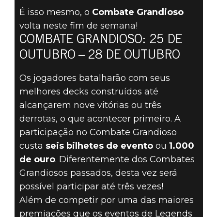
The Elder Scrolls: Legends
É isso mesmo, o
Combate Grandioso
23 de outubro de 2019
volta neste fim de semana!
COMBATE GRANDIOSO: 25 DE
O COMBATE
OUTUBRO – 28 DE OUTUBRO
GRANDIOSO
Os jogadores batalharão com seus
RETORNA EM
melhores decks construídos até
alcançarem nove vitórias ou três
25 DE
derrotas, o que acontecer primeiro. A
participação no Combate Grandioso
OUTUBRO!
custa
seis bilhetes de evento
ou
1.000
de ouro
. Diferentemente dos Combates
Grandiosos passados, desta vez será
possível participar até três vezes!
Além de competir por uma das maiores
premiações que os eventos de Legends