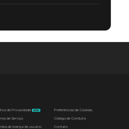
ítica de Privacidade
Preferências de Cookies
NEW
mos de Serviço
Código de Conduta
rdos de licença de usuário
Contato