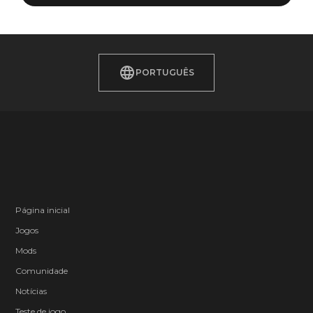
PORTUGUÊS
Página inicial
Jogos
Mods
Comunidade
Notícias
Teste de jogo