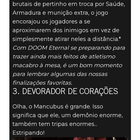
AS 5
brutais de pertinho em troca por Saúde,
MELHORES
Armadura e munição extra, o jogo
encorajou os jogadores a se
EXECUÇÕES
aproximarem dos inimigos em vez de
simplesmente atirar neles a distância.*
GLORIOSAS EM
Com DOOM Eternal se preparando para
trazer ainda mais feitos de atletismo
DOOM - #3:
macabro à mesa, é um bom momento
DEVORADOR DE
para lembrar algumas das nossas
finalizações favoritas.
CORAÇÕES
3. DEVORADOR DE CORAÇÕES
Olha, o Mancubus é grande. Isso
significa que ele, um demônio enorme,
também tem tripas enormes...
Estripando!