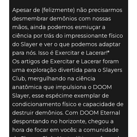
Apesar de (felizmente) não precisarmos
EXERCITAR E
desmembrar demônios com nossas
LACERAR #8 –
mãos, ainda podemos esmiuçar a
ciência por trás do impressionante físico
MENOS CARPOS
do Slayer e ver o que podemos adaptar
para nós. Isso é Exercitar e Lacerar!*
LESIONADOS,
Os artigos de Exercitar e Lacerar foram
uma exploração divertida para o Slayers
MAIS CACOS
Club, mergulhando na ciência
EXECUTADOS
anatômica que impulsiona o DOOM
Slayer, esse espécime exemplar de
condicionamento físico e capacidade de
destruir demônios. Com DOOM Eternal
despontando no horizonte, chegou a
hora de focar em vocês: a comunidade