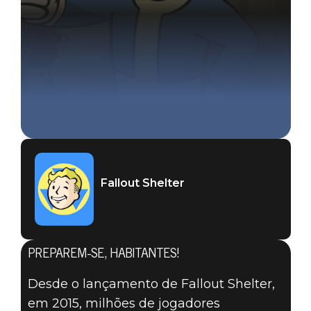
Fallout Shelter
PREPAREM-SE, HABITANTES!
Desde o lançamento de Fallout Shelter,
Fallout Shelter
em 2015, milhões de jogadores
23 de outubro de 2025