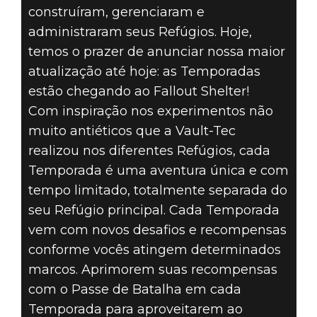
construíram, gerenciaram e
NOVO
administraram seus Refúgios. Hoje,
temos o prazer de anunciar nossa maior
CONTEÚDO
atualização até hoje: as Temporadas
estão chegando ao Fallout Shelter!
CHEGANDO
Com inspiração nos experimentos não
PARA FALLOUT
muito antiéticos que a Vault-Tec
realizou nos diferentes Refúgios, cada
SHELTER EM
Temporada é uma aventura única e com
tempo limitado, totalmente separada do
BREVE!
seu Refúgio principal. Cada Temporada
vem com novos desafios e recompensas
conforme vocês atingem determinados
marcos. Aprimorem suas recompensas
com o Passe de Batalha em cada
Temporada para aproveitarem ao