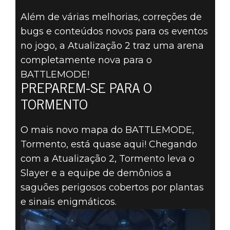
Além de várias melhorias, correções de
bugs e conteúdos novos para os eventos
no jogo, a Atualização 2 traz uma arena
DOOM® Eternal
completamente nova para o
22 de junho de 2020
BATTLEMODE!
PREPAREM-SE PARA O
DOOM ETERNAL
TORMENTO
— PRÉVIA DA
O mais novo mapa do BATTLEMODE,
ATUALIZAÇÃO 2
Tormento, está quase aqui! Chegando
com a Atualização 2, Tormento leva o
Slayer e a equipe de demônios a
saguões perigosos cobertos por plantas
e sinais enigmáticos.