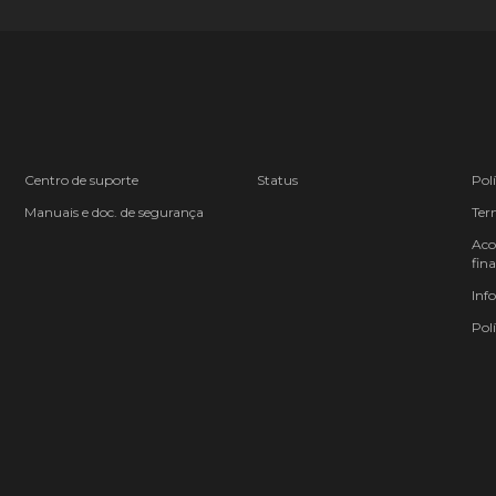
Centro de suporte
Status
Pol
Manuais e doc. de segurança
Ter
Aco
fina
Inf
Polí