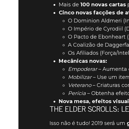
Mais de
100 novas cartas
p
Cinco novas facções de at
O Dominion Aldmeri (In
O Império de Cyrodiil 
O Pacto de Ebonheart (
A Coalizão de Daggerfal
Os Afiliados (Força/Int
Mecânicas novas:
Empoderar
– Aumenta o
Mobilizar
– Use um item
Veterano
– Criaturas co
Perícia
– Obtenha efeito
Nova mesa, efeitos visua
THE ELDER SCROLLS: L
Isso não é tudo! 2019 será um