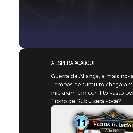
A ESPERA ACABOU!
Guerra da Aliança, a mais nova
Tempos de tumulto chegaram à 
iniciaram um conflito vasto p
Trono de Rubi... será você?
The Elder Scrolls: Legends
15 de abril de 2019