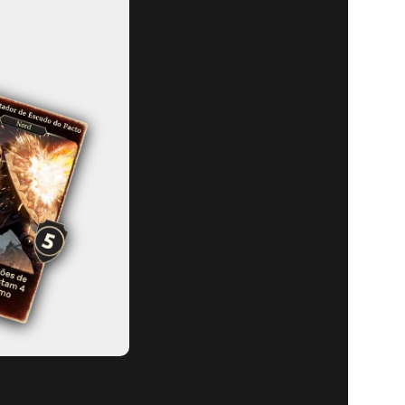
THE ELDER
UERRA DA
NÍVEL!