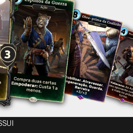
O SEU LADO. 
 LEGENDS - G
Á ESTÁ DISPO
SSUI