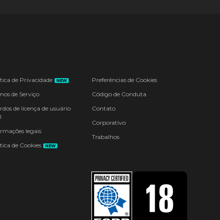
ítica de Privacidade
Preferências de Cookies
NEW
mos de Serviço
Código de Conduta
rdos de licença de usuário
Contato
l
Corporativo
ormações legais
Trabalhos
tica de Cookies
NEW