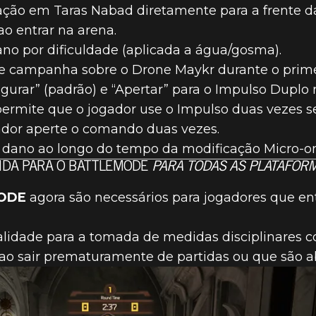
ação em Taras Nabad diretamente para a frente d
ao entrar na arena.
o por dificuldade (aplicada a água/gosma).
e campanha sobre o Drone Maykr durante o prime
gurar” (padrão) e “Apertar” para o Impulso Duplo
 permite que o jogador use o Impulso duas vezes
gador aperte o comando duas vezes.
dano ao longo do tempo da modificação Micro-on
VIDA PARA O BATTLEMODE
PARA TODAS AS PLATAFOR
MODE
agora são necessários para jogadores que e
idade para a tomada de medidas disciplinares co
 sair prematuramente de partidas ou que são ab