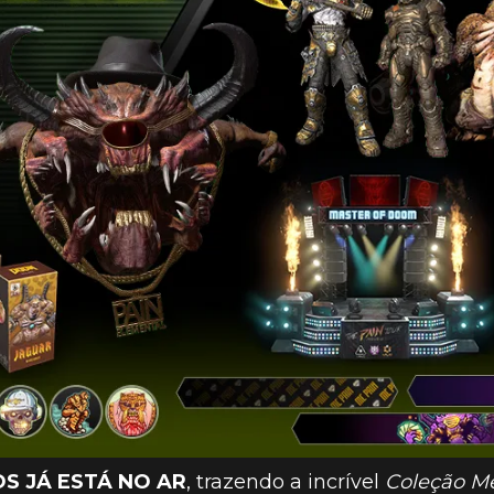
S JÁ ESTÁ NO AR
, trazendo a incrível
Coleção M