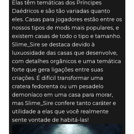
Elas têm temáticas dos Príncipes
Daédricos e são tão variadas quanto
eles. Casas para jogadores estão entre os
nossos tipos de mods mais populares, e
The Elder Scrolls V: Skyrim
existem casas de todo o tipo e tamanho.
17 de novembro de 2020
Slime_Sire se destaca devido à
luxuosidade das casas que desenvolve,
MODDER DO
com detalhes orgânicos e uma temática
MÊS:
forte que gera ligações entre suas
criações. É difícil transformar uma
SLIME_SIRE
cratera fedorenta ou um pesadelo
demoníaco em uma casa para morar,
mas Slime_Sire confere tanto caráter e
utilidade a elas que você realmente
sente vontade de habitá-las!