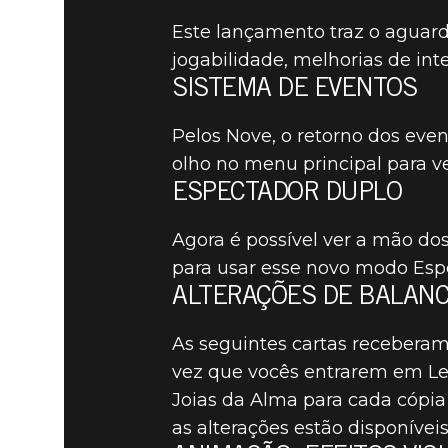
Este lançamento traz o aguar
jogabilidade, melhorias de in
SISTEMA DE EVENTOS
The Elder Scrolls: Legends
29 de agosto de 20
Pelos Nove, o retorno dos eve
THE ELDE
olho no menu principal para ve
ESPECTADOR DUPLO
NOTAS DO 
Agora é possível ver a mão dos
para usar esse novo modo Espe
ALTERAÇÕES DE BALAN
As seguintes cartas receberam
vez que vocês entrarem em Le
Joias da Alma para cada cópia 
as alterações estão disponívei