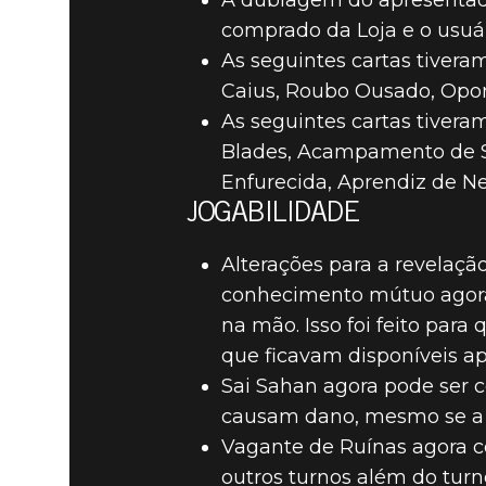
A dublagem do apresentad
comprado da Loja e o usuár
As seguintes cartas tivera
Caius, Roubo Ousado, Opor
As seguintes cartas tivera
Blades, Acampamento de S
Enfurecida, Aprendiz de 
JOGABILIDADE
Alterações para a revelaçã
conhecimento mútuo agora 
na mão. Isso foi feito par
que ficavam disponíveis a
Sai Sahan agora pode ser c
causam dano, mesmo se a cr
Vagante de Ruínas agora c
outros turnos além do turn