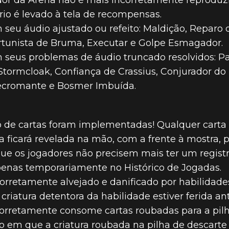
or da Arena não é mais incorretamente reprodu
io é levado à tela de recompensas.
m seu áudio ajustado ou refeito: Maldição, Reparo
tunista de Bruma, Executar e Golpe Esmagador.
m seus problemas de áudio truncado resolvidos: Pa
tormcloak, Confiança de Crassius, Conjurador d
Necromante e Bosmer Imbuída.
o de cartas foram implementadas! Qualquer carta
ficará revelada na mão, com a frente à mostra,
a que os jogadores não precisem mais ter um regis
penas temporariamente no Histórico de Jogadas.
orretamente alvejado e danificado por habilidade
iatura detentora da habilidade estiver ferida an
orretamente consome cartas roubadas para a pil
o em que a criatura roubada na pilha de descarte