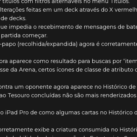
 títulos com filtros alternáveis no menu Títulos.
alterações feitas em um deck através do X vermel
 de decks.
ue impedia o recebimento de mensagens de bate-
 partida começar.
e-papo (recolhida/expandida) agora é corretamen
ora aparece como resultado para buscas por “item
se da Arena, certos ícones de classe de atribut
contra um oponente agora aparece no Histórico de
ao Tesouro concluídas não são mais renderizados 
 iPad Pro de como algumas cartas no Histórico 
corretamente exibe a criatura consumida no Histó