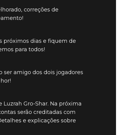
lhorado, correções de
ceamento!
os próximos dias e fiquem de
EGENDS –
remos para todos!
so ser amigo dos dois jogadores
hor!
e Luzrah Gro-Shar. Na próxima
contas serão creditadas com
Detalhes e explicações sobre