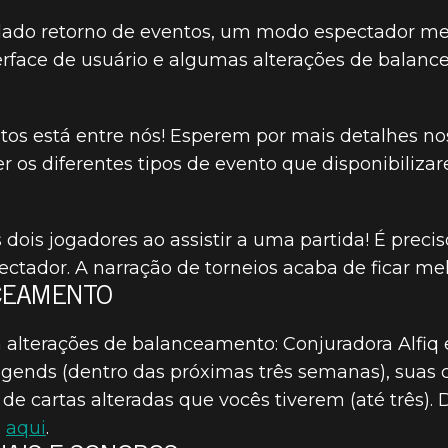
dado retorno de eventos, um modo espectador me
terface de usuário e algumas alterações de balan
19
ntos está entre nós! Esperem por mais detalhes n
R SCROLLS: L
r os diferentes tipos de evento que disponibiliza
PATCH 2.13
 dois jogadores ao assistir a uma partida! É preci
ctador. A narração de torneios acaba de ficar mel
CEAMENTO
 alterações de balanceamento: Conjuradora Alfiq 
gends (dentro das próximas três semanas), suas 
de cartas alteradas que vocês tiverem (até três). 
s
aqui
.