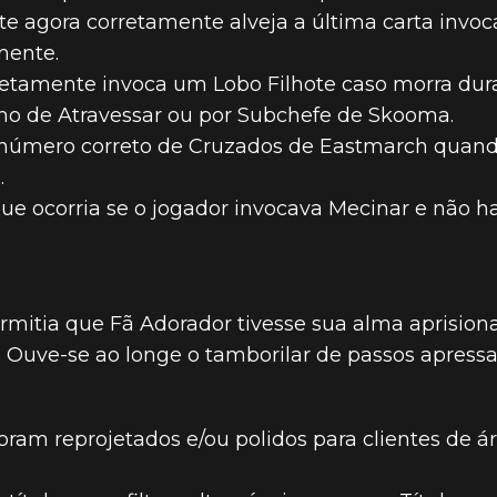
e agora corretamente alveja a última carta invoc
mente.
rretamente invoca um Lobo Filhote caso morra d
ano de Atravessar ou por Subchefe de Skooma.
 número correto de Cruzados de Eastmarch quand
.
e ocorria se o jogador invocava Mecinar e não ha
mitia que Fã Adorador tivesse sua alma aprision
Ouve-se ao longe o tamborilar de passos apressad
ram reprojetados e/ou polidos para clientes de á