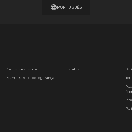
PORTUGUÊS
Centro de suporte
Status
Pol
Manuais e doc. de segurança
Ter
Aco
fina
Inf
Polí