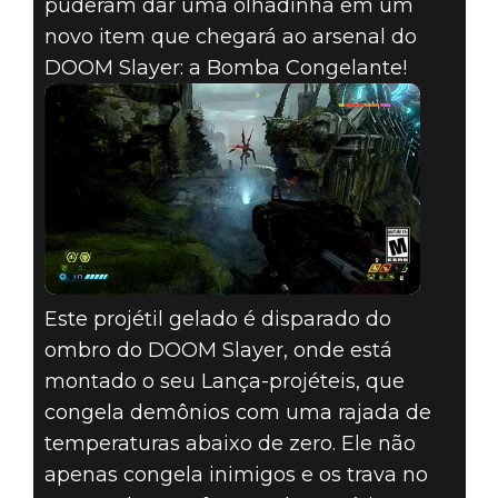
puderam dar uma olhadinha em um
novo item que chegará ao arsenal do
O MAIS NOVO
DOOM Slayer: a Bomba Congelante!
EQUIPAMENTO
DO SLAYER
DEIXA OS
DEMÔNIOS
NUMA FRIA
Este projétil gelado é disparado do
ombro do DOOM Slayer, onde está
montado o seu Lança-projéteis, que
congela demônios com uma rajada de
temperaturas abaixo de zero. Ele não
apenas congela inimigos e os trava no