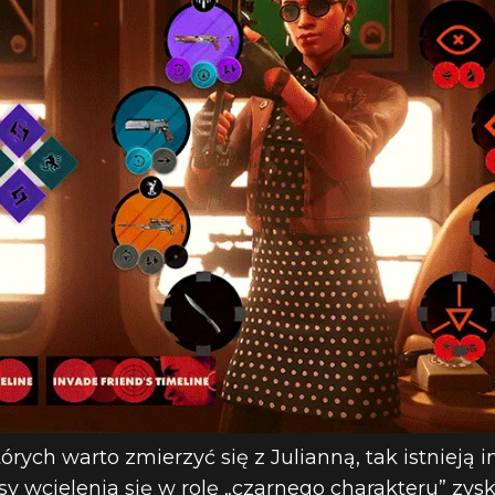
których warto zmierzyć się z Julianną, tak istnieją 
sy wcielenia się w rolę „czarnego charakteru” zys