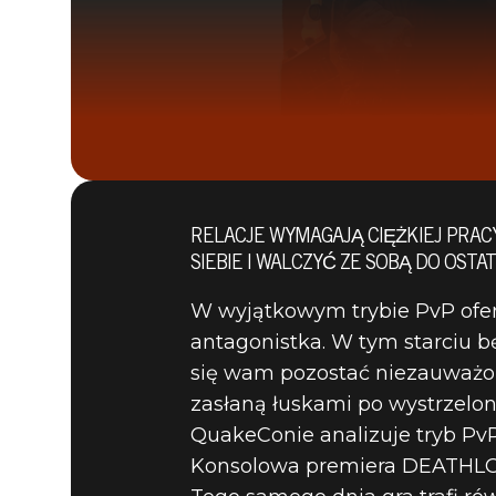
RELACJE WYMAGAJĄ CIĘŻKIEJ PRAC
SIEBIE I WALCZYĆ ZE SOBĄ DO OSTA
W wyjątkowym trybie PvP ofer
antagonistka. W tym starciu b
się wam pozostać niezauważon
zasłaną łuskami po wystrzelo
QuakeConie analizuje tryb PvP
DEATHLOOP
19 sierpnia 2021
Konsolowa premiera DEATHLOOP