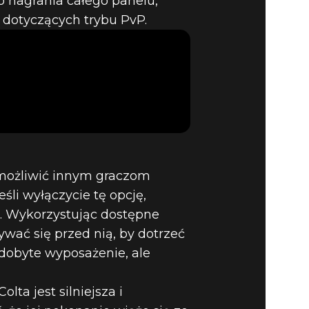
o nagrania całego panelu,
ŁY TRYBU
 dotyczących trybu PvP.
Ą W
możliwić innym graczom
śli wyłączycie tę opcję,
I. Wykorzystując dostępne
ywać się przed nią, by dotrzeć
zdobyte wyposażenie, ale
ta jest silniejsza i