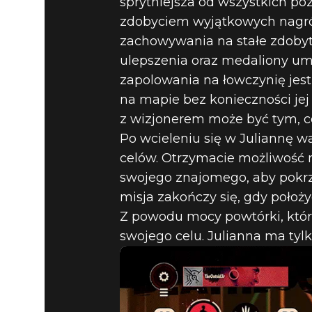
sprytniejsza od wszystkich po
zdobyciem wyjątkowych nagró
zachowywania na stałe zdobyte
ulepszenia oraz medaliony umo
zapolowania na łowczynię jest
na mapie bez konieczności je
z wizjonerem może być tym, co
Po wcieleniu się w Juliannę 
celów. Otrzymacie możliwość 
swojego znajomego, aby pokrzy
misja zakończy się, gdy położyc
Z powodu mocy powtórki, którą
swojego celu. Julianna ma tylk