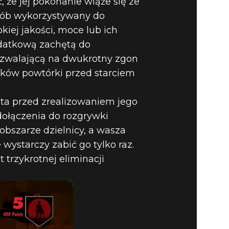
 że jej pokonanie wiąże się ze
sób wykorzystywany do
iej jakości, moce lub ich
odatkową zachętą do
pozwalającą na dwukrotny zgon
nków powtórki przed starciem
ta przed zrealizowaniem jego
ołączenia do rozgrywki
bszarze dzielnicy, a wasza
 wystarczy zabić go tylko raz.
trzykrotnej eliminacji