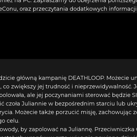
wnież na PC. Zapraszamy do obejrzenia poniższeg
P – SZCZEGÓ
keConu, oraz przeczytania dodatkowych informacji
BÓJCZĄ ZABAW
MYSZKĘ
chodzicie główną kampanię DEATHLOOP. Możecie u
co zwiększy jej trudność i nieprzewidywalność. Je
polowała, ale jej poczynaniami sterować będzie S
ć czoła Juliannie w bezpośrednim starciu lub ukr
rycia. Możecie także porzucić misję, zachowując 
o celu.
owody, by zapolować na Juliannę. Przeciwniczka Col