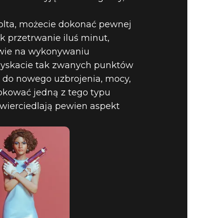
olta, możecie dokonać pewnej
k przetrwanie iluś minut,
ciwie na wykonywaniu
 zyskacie tak zwanych punktów
p do nowego uzbrojenia, mocy,
okować jedną z tego typu
zwierciedlają pewien aspekt