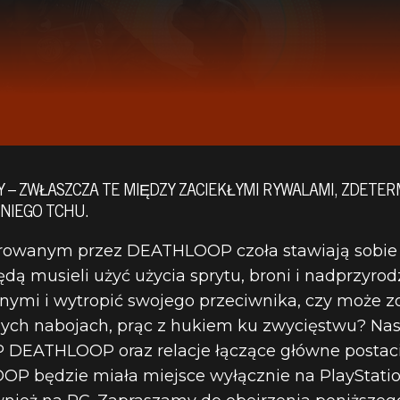
Y – ZWŁASZCZA TE MIĘDZY ZACIEKŁYMI RYWALAMI, ZDETE
TNIEGO TCHU.
owanym przez DEATHLOOP czoła stawiają sobie pr
ędą musieli użyć użycia sprytu, broni i nadprzyro
ymi i wytropić swojego przeciwnika, czy może zo
nych nabojach, prąc z hukiem ku zwycięstwu? Na
 DEATHLOOP oraz relacje łączące główne postacie
 będzie miała miejsce wyłącznie na PlayStation 5