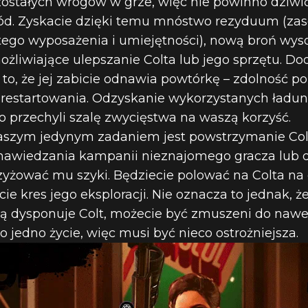
zostałych wrogów w grze, więc nie powinno dziwić,
d. Zyskacie dzięki temu mnóstwo rezyduum (za
go wyposażenia i umiejętności), nową broń wysok
żliwiające ulepszanie Colta lub jego sprzętu. D
 to, że jej zabicie odnawia powtórkę – zdolność 
j restartowania. Odzyskanie wykorzystanych ładu
 przechyli szalę zwycięstwa na waszą korzyść.
waszym jedynym zadaniem jest powstrzymanie Col
nawiedzania kampanii nieznajomego gracza lub d
żować mu szyki. Będziecie polować na Colta na o
ie kres jego eksploracji. Nie oznacza to jednak, że
 dysponuje Colt, możecie być zmuszeni do nawet 
o jedno życie, więc musi być nieco ostrożniejsza.