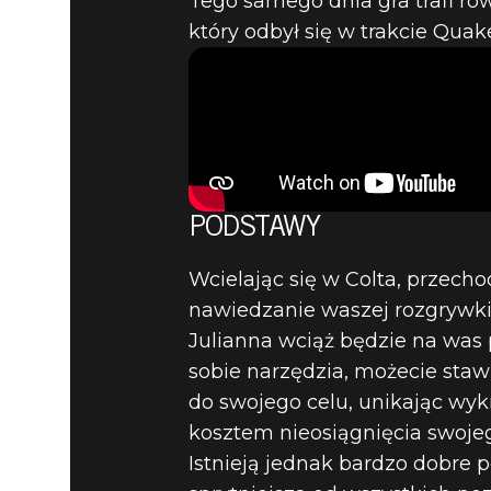
Tego samego dnia gra trafi ró
DEATHLOO
który odbył się w trakcie Qua
PVP Z ZA
KOTKA I 
PODSTAWY
Wcielając się w Colta, prze
nawiedzanie waszej rozgrywki, 
Julianna wciąż będzie na was 
sobie narzędzia, możecie stawi
do swojego celu, unikając wyk
kosztem nieosiągnięcia swojeg
Istnieją jednak bardzo dobre p