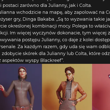
 postaci zarówno dla Julianny, jak i Colta.
ulianna wchodzicie na mapę, aby zapolować na C
żyser gry, Dinga Bakaba. „Są to wyzwania takie ja
życie określonej kombinacji mocy. Polega to właś
akcji. Im więcej wyczynów dokonacie, tym więcej
owywania postępu Julianny, co daje z kolei dostę
arsenale. Za każdym razem, gdy uda się wam odbl
 zdobycie skórek dla Julianny lub Colta, które od
z aspektów wyspy Blackreef”.