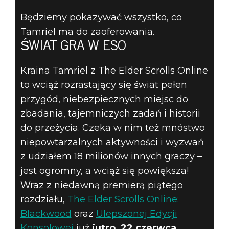
WSZYSTKIE
Będziemy pokazywać wszystko, co
ZAKĄTKI
Tamriel ma do zaoferowania.
TAMRIEL W
ŚWIAT GRA W ESO
TRAKCIE
Kraina Tamriel z The Elder Scrolls Online
to wciąż rozrastający się świat pełen
PROMOCJI
przygód, niebezpiecznych miejsc do
zbadania, tajemniczych zadań i historii
ŚWIAT GRA W
do przeżycia. Czeka w nim też mnóstwo
niepowtarzalnych aktywności i wyzwań
ESO
z udziałem 18 milionów innych graczy –
jest ogromny, a wciąż się powiększa!
Wraz z niedawną premierą piątego
rozdziału,
The Elder Scrolls Online:
Blackwood
oraz
Ulepszonej Edycji
Konsolowej
już
jutro, 22 czerwca
,