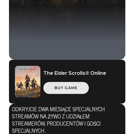
The Elder Scrolls® Online
BUY GAME
The Elder Scrolls Online
21 czerwca 2021
ODKRYJCIE DWA MIESIĄCE SPECJALNYCH
POZNAJCIE
STREAMÓW NA ŻYWO Z UDZIAŁEM
STREAMERÓW, PRODUCENTÓW I GOŚCI
SPECJALNYCH.