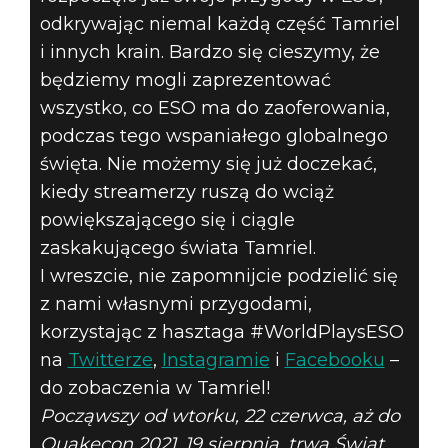
odkrywając niemal każdą część Tamriel
i innych krain. Bardzo się cieszymy, że
będziemy mogli zaprezentować
wszystko, co ESO ma do zaoferowania,
podczas tego wspaniałego globalnego
święta. Nie możemy się już doczekać,
kiedy streamerzy ruszą do wciąż
powiększającego się i ciągle
zaskakującego świata Tamriel.
I wreszcie, nie zapomnijcie podzielić się
z nami własnymi przygodami,
korzystając z hasztaga #WorldPlaysESO
na
Twitterze
,
Instagramie
i
Facebooku
–
do zobaczenia w Tamriel!
Począwszy od wtorku, 22 czerwca, aż do
Quakecon 2021, 19 sierpnia, trwa Świat