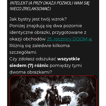
INTELEKT (A PRZY OKAZJI POZWOLI WAM SIĘ
NIECO ZRELAKSOWAĆ)
Jak bystry jest twój wzrok?
Poniżej znajdują się dwa pozornie
identyczne obrazki, przygotowane z
DOOM® Eternal
okazji obchodów
25. rocznicy DOOM-a
.
23 kwietnia 2019
Różnią się zaledwie kilkoma
szczegółami.
ŁAMIGŁÓWKI
Czy zdołasz odszukać
wszystkie
siedem (7) różnic
pomiędzy tymi
PRETORA CZ. 1
dwoma obrazkami?