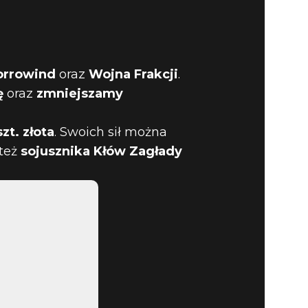
orrowind
oraz
Wojna Frakcji
.
ę
oraz
zmniejszamy
GO
zt. złota
. Swoich sił można
!
 też
sojusznika Kłów Zagłady