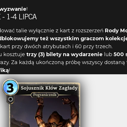
 wyzwanie
!
 1-4 LIPCA
ać talie wyłącznie z kart z rozszerzeń
Rody M
dblokowujemy też wszystkim graczom kolekcj
 TRÓJBARWNE
 kart przy dwóch atrybutach i 60 przy trzech.
u kosztuje
trzy (3) bilety na wydarzenie
lub
500 s
 JUŻ 1 LIPCA
azy. Za każdą ukończoną próbę wszyscy dostaną
fiką
!