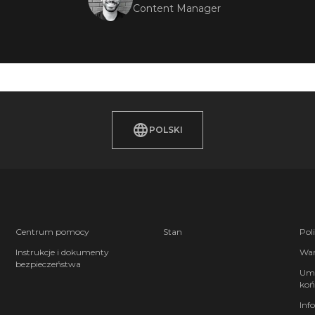
Content Manager
POLSKI
Centrum pomocy
Stan
Pol
Instrukcje i dokumenty
War
bezpieczeństwa
Umo
koń
Inf