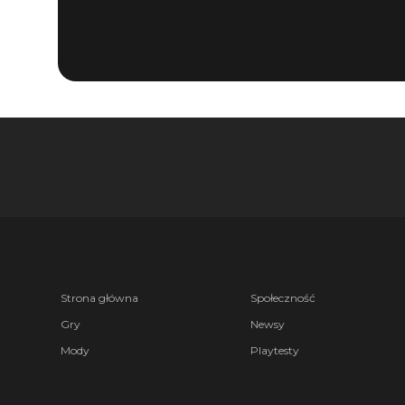
Strona główna
Społeczność
Gry
Newsy
Mody
Playtesty