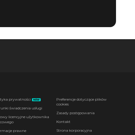
ityka prywatności
Preferencje dotyczące plików
NEW
cookies
unki świadczenia usługi
Zasady postępowania
wy licencyjne użytkownika
Kontakt
cowego
Strona korporacyjna
ormacje prawne