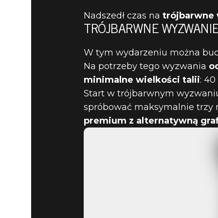
Nadszedł czas na
trójbarwne
TRÓJBARWNE WYZWANIE -
The Elder Scrolls: Legends
29 czerwca 2022
W tym wydarzeniu można budow
Na potrzeby tego wyzwania
o
WRÓĆ DO
minimalne wielkości talii
: 40
Start w trójbarwnym wyzwani
WYZWANIA,
spróbować maksymalnie trzy r
premium z alternatywną gra