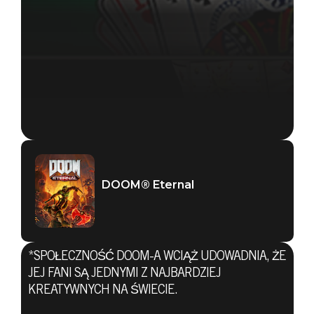
DOOM® Eternal
DOOM® Eternal
20 sierpnia 2020
PRZEŚLIJ
*SPOŁECZNOŚĆ DOOM-A WCIĄŻ UDOWADNIA, ŻE
SWOJĄ
JEJ FANI SĄ JEDNYMI Z NAJBARDZIEJ
KREATYWNYCH NA ŚWIECIE.