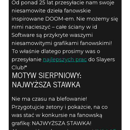
FANOWSKĄ
Od ponad 25 lat przesyłacie nam swoje
niesamowite dzieła fanowskie
GRAFIKĘ Z
inspirowane DOOM-em. Nie możemy się
DOOM-A –
nimi nacieszyć – całe ściany w id
Software są przykryte waszymi
MOTYW
niesamowitymi grafikami fanowskimi!
To właśnie dlatego prosimy was o
SIERPNIOWY:
przesyłanie
najlepszych prac
do Slayers
NAJWYŻSZA
Club!*
MOTYW SIERPNIOWY:
STAWKA
NAJWYŻSZA STAWKA
Nie ma czasu na blefowanie!
Przygotujcie żetony i pokażcie, na co
was stać w konkursie na fanowską
grafikę: NAJWYŻSZA STAWKA!