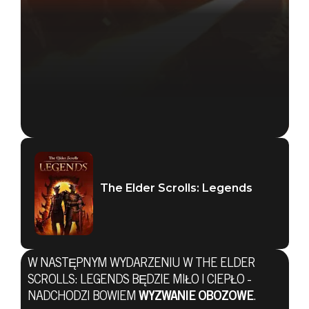
The Elder Scrolls: Legends
W NASTĘPNYM WYDARZENIU W THE ELDER
SCROLLS: LEGENDS BĘDZIE MIŁO I CIEPŁO -
The Elder Scrolls: Legends
NADCHODZI BOWIEM
WYZWANIE OBOZOWE
.
30 grudnia 2020