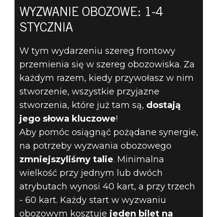
WYZWANIE OBOZOWE: 1-4
PODCZAS
STYCZNIA
WYZWANIA
W tym wydarzeniu szereg frontowy
przemienia się w szereg obozowiska. Za
OBOZOWEGO 1
każdym razem, kiedy przywołasz w nim
STYCZNIA
stworzenie, wszystkie przyjazne
stworzenia, które już tam są,
dostają
ISKRY BĘDĄ
jego słowa kluczowe
!
Aby pomóc osiągnąć pożądane synergie,
LECIAŁY!
na potrzeby wyzwania obozowego
zmniejszyliśmy talie
. Minimalna
wielkość przy jednym lub dwóch
atrybutach wynosi 40 kart, a przy trzech
- 60 kart. Każdy start w wyzwaniu
obozowym kosztuje
jeden bilet na