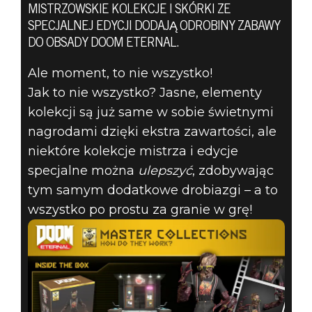
SWOJĄ
MISTRZOWSKIE KOLEKCJE I SKÓRKI ZE
KOLEKCJĘ I
SPECJALNEJ EDYCJI DODAJĄ ODROBINY ZABAWY
DO OBSADY DOOM ETERNAL.
ZGARNIJ
Ale moment, to nie wszystko!
Jak to nie wszystko? Jasne, elementy
JESZCZE
kolekcji są już same w sobie świetnymi
WIĘCEJ
nagrodami dzięki ekstra zawartości, ale
niektóre kolekcje mistrza i edycje
BEZPŁATNYCH
specjalne można
ulepszyć
, zdobywając
tym samym dodatkowe drobiazgi – a to
NAGRÓD!
wszystko po prostu za granie w grę!