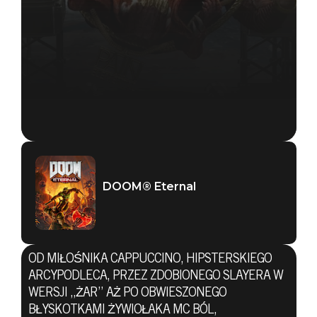
DOOM® Eternal
DOOM® Eternal
01 czerwca 2020
OD MIŁOŚNIKA CAPPUCCINO, HIPSTERSKIEGO
AWANSUJ
ARCYPODLECA, PRZEZ ZDOBIONEGO SLAYERA W
WERSJI „ŻAR” AŻ PO OBWIESZONEGO
BŁYSKOTKAMI ŻYWIOŁAKA MC BÓL,