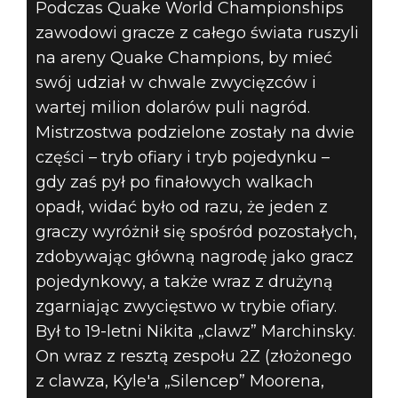
Podczas Quake World Championships
zawodowi gracze z całego świata ruszyli
na areny Quake Champions, by mieć
Quake Champions
swój udział w chwale zwycięzców i
01 września 2017
wartej milion dolarów puli nagród.
PODSUMOWANIE
Mistrzostwa podzielone zostały na dwie
części – tryb ofiary i tryb pojedynku –
FINAŁÓW QUAKE
gdy zaś pył po finałowych walkach
WORLD
opadł, widać było od razu, że jeden z
graczy wyróżnił się spośród pozostałych,
CHAMPIONSHIPS
zdobywając główną nagrodę jako gracz
pojedynkowy, a także wraz z drużyną
zgarniając zwycięstwo w trybie ofiary.
Był to 19-letni Nikita „clawz” Marchinsky.
On wraz z resztą zespołu 2Z (złożonego
z clawza, Kyle'a „Silencep” Moorena,