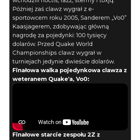
wchodzili noctis, fazz, stermy i toxjq.
Później zaś clawz wygrał z e-
sportowcem roku 2005, Sanderem „Vo0”
Kaasjagerem, zdobywając główną
nagrodę za pojedynki: 100 tysięcy
dolarów. Przed Quake World
Championships clawz wygrał w
turniejach jedynie dwieście dolarów.
Finałowa walka pojedynkowa clawza z
weteranem Quake'a, Vo0:
Finałowe starcie zespołu 2Z z