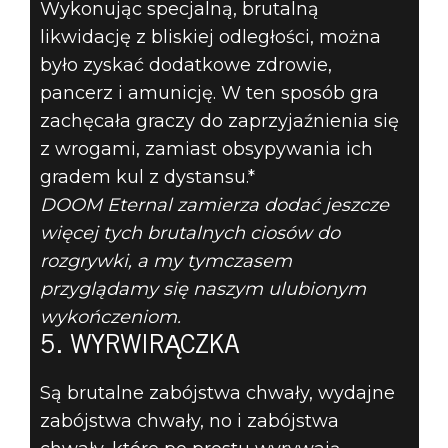
Wykonując specjalną, brutalną
likwidację z bliskiej odległości, można
5 NAJLEPSZYCH
było zyskać dodatkowe zdrowie,
ZABÓJSTW
pancerz i amunicję. W ten sposób gra
zachęcała graczy do zaprzyjaźnienia się
CHWAŁY W
z wrogami, zamiast obsypywania ich
gradem kul z dystansu.*
DOOM-IE – NR
DOOM Eternal zamierza dodać jeszcze
5:
więcej tych brutalnych ciosów do
rozgrywki, a my tymczasem
WYRWIRĄCZKA
przyglądamy się naszym ulubionym
wykończeniom.
5. WYRWIRĄCZKA
Są brutalne zabójstwa chwały, wydajne
zabójstwa chwały, no i zabójstwa