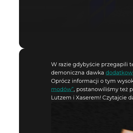
W razie gdybyście przegapili t
demoniczna dawka
dodatkow
Oprócz informacji o tym wy
modów”
, postanowiliśmy też
Lutzem i Xaserem! Czytajcie da
DOOM® Eternal
31 marca 2020
SZACUNEK