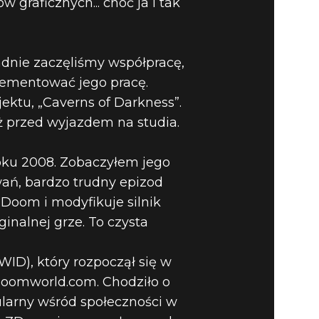
graficznych... choć ja i tak
adnie zaczęliśmy współpracę,
lementować jego pracę.
ektu, „Caverns of Darkness”.
ż przed wyjazdem na studia.
ku 2008. Zobaczyłem jego
wań, bardzo trudny epizod
Doom i modyfikuje silnik
inalnej grze. To czysta
ID), który rozpoczął się w
Doomworld.com. Chodziło o
ularny wśród społeczności w