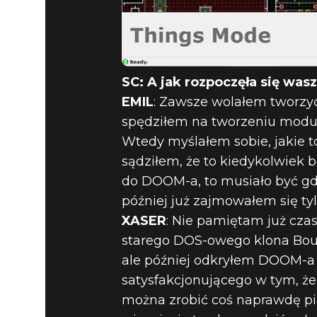
SC: A jak rozpoczęła się w
EMIL
: Zawsze wolałem tworzy
spędziłem na tworzeniu moduł
Wtedy myślałem sobie, jakie 
sądziłem, że to kiedykolwiek 
do DOOM-a, to musiało być gd
później już zajmowałem się t
XASER
: Nie pamiętam już cza
starego DOS-owego klona Bould
ale później odkryłem DOOM-a i
satysfakcjonującego w tym, ż
można zrobić coś naprawdę pi