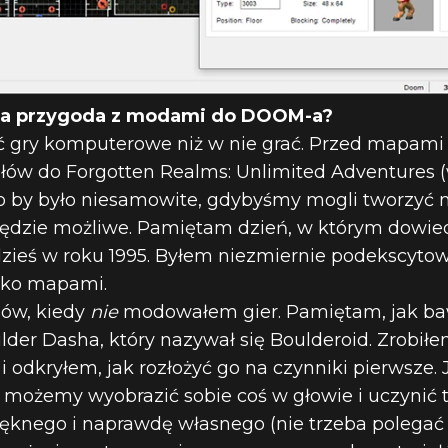
asza przygoda z modami do DOOM-a?
ć gry komputerowe niż w nie grać. Przed mapami
ów do Forgotten Realms: Unlimited Adventures (
to by było niesamowite, gdybyśmy mogli tworzy
będzie możliwe. Pamiętam dzień, w którym dowiedz
zieś w roku 1995. Byłem niezmiernie podekscytow
ylko mapami.
sów, kiedy
nie
modowałem gier. Pamiętam, jak ba
er Dasha, który nazywał się Boulderoid. Zrobiłe
 odkryłem, jak rozłożyć go na czynniki pierwsze. 
e możemy wyobrazić sobie coś w głowie i uczynić
ęknego i naprawdę własnego (nie trzeba polegać