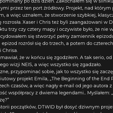
wspominany po dziś dzień. Zakochałem się w siln
i przez ten port źródłowy. Projekt, nad którym 
 a więc uznałem, że stworzenie szybkiej, klasyc
 rozrosła. Xaser i Chris też byli zaangażowani w 
u trzy czy cztery mapy i oczywiste było, że nie w
ecydowałem się stworzyć pełny zamiennik epizodu
pizod rozrósł się do trzech, a potem do czterech,
 Chrisa.
amawiał, że w końcu się zgodziłem. A tak serio, 
go wizji NEIS, a więc wszystko się zgadzało.
yczne, przypominać sobie, jak to wszystko się zaczę
utowy projekt Emila, „The Beginning of the End Pa
h czasów, a więc nagły e-mail od jego autora z 
iwość współpracy z dwiema legendami... Myślałem: „
zę?”
historii początków, DTWID był dosyć dziwnym proje