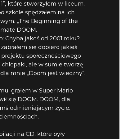
1”, które stworzyłem w liceum.
o szkole spędzałem na ich
owym. „The Beginning of the
ltimate DOOM.
o: Chyba jakoś od 2001 roku?
zabrałem się dopiero jakieś
do projektu społecznościowego
ż chłopaki, ale w sumie tworzę
dla mnie „Doom jest wieczny”.
domu, grałem w Super Mario
awił się DOOM. DOOM, dla
zymś odmieniającym życie.
ciemnościach.
.
ilacji na CD, które były