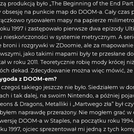
szą produkcją było „The Beginning of the End Part 
obsesję na punkcie map do DOOM-a. Cały czas p
gorączkowo rysowałem mapy na papierze milimetr
 roku 1997 i zastępowało pierwsze dwa epizody U
ciu nieskończoności w systemie metrycznym. A seri
 broni i rozgrywki w ZDoomie, ale za mapowanie 
ierwszymi, jako takimi mapami były te przesłane 
tał w roku 2011. Teoretycznie robię mody krócej ni
dwóch dekad. Zdecydowanie można więc mówić, że 
przygoda z DOOM-em?
, czegoś takiego jeszcze nie było. Siedziałem w 
h i tak dalej, na swoim Nintendo, a później poj
ons & Dragons, Metalliki i „Martwego zła” był c
, byłem naprawdę przerażony. Nie mogłem grać w 
wersję DOOM-a w Staples, na początku roku 1994
ku 1997, ojciec sprezentował mi jedną z tych komp