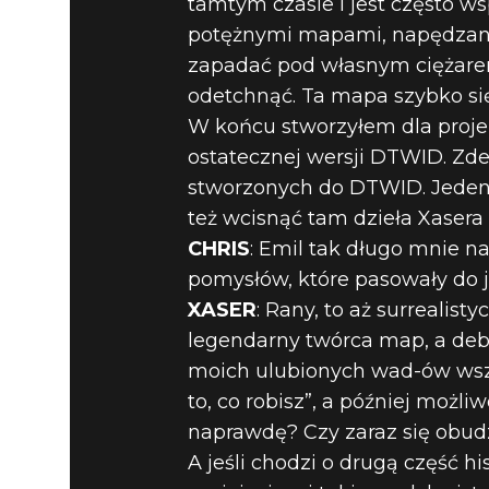
tamtym czasie i jest często 
potężnymi mapami, napędzanym
zapadać pod własnym ciężarem,
odetchnąć. Ta mapa szybko się
W końcu stworzyłem dla projekt
ostatecznej wersji DTWID. Zd
stworzonych do DTWID. Jeden e
też wcisnąć tam dzieła Xasera i
CHRIS
: Emil tak długo mnie n
pomysłów, które pasowały do je
XASER
: Rany, to aż surrealist
legendarny twórca map, a debi
moich ulubionych wad-ów wszec
to, co robisz”, a później możl
naprawdę? Czy zaraz się obud
A jeśli chodzi o drugą część 