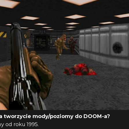
– WYWIAD Z E
, CHRISEM L
a tworzycie mody/poziomy do DOOM-a?
y od roku 1995.