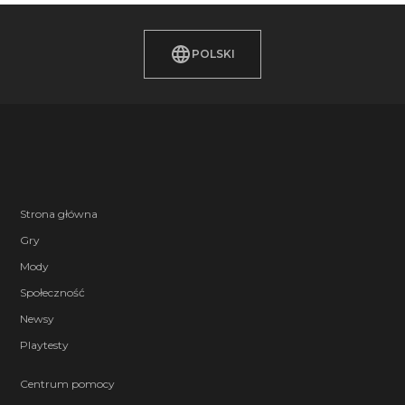
POLSKI
Strona główna
Gry
Mody
Społeczność
Newsy
Playtesty
Centrum pomocy