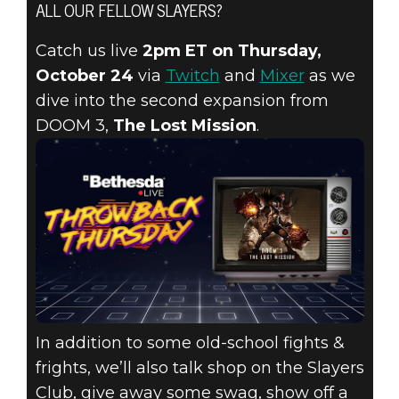
ALL OUR FELLOW SLAYERS?
DOOM® Eternal
24 października 2019
Catch us live
2pm ET on Thursday,
October 24
via
Twitch
and
Mixer
as we
JOIN US
dive into the second expansion from
OCTOBER 24
DOOM 3,
The Lost Mission
.
FOR A SPECIAL
DOOM 3
STREAM!
In addition to some old-school fights &
frights, we’ll also talk shop on the Slayers
Club, give away some swag, show off a