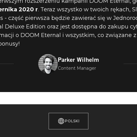
ierwszym rozszerzeniu kampanii DOOM Eternal, g
Y ZWIASTUN 
ernika 2020 r
. Teraz wszystko w twoich rękach, Sl
 - część pierwsza będzie zawierać się w Jednoroc
THE ANCIENT
 Deluxe Edition oraz jest dostępna do zakupu cy
ormacji o DOOM Eternal i wszystkim, co związane
bonusy!
IERWSZEJ
Parker Wilhelm
Content Manager
POLSKI