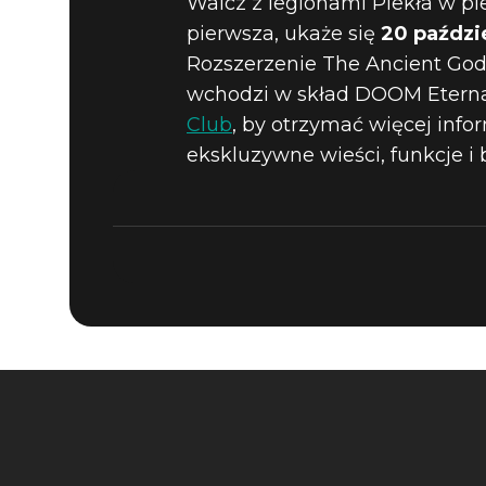
Walcz z legionami Piekła w p
OFICJALN
pierwsza, ukaże się
20 paździ
Rozszerzenie The Ancient Gods
ETERNAL: 
wchodzi w skład DOOM Eternal
Club
, by otrzymać więcej inf
ekskluzywne wieści, funkcje i 
CZĘŚCI P