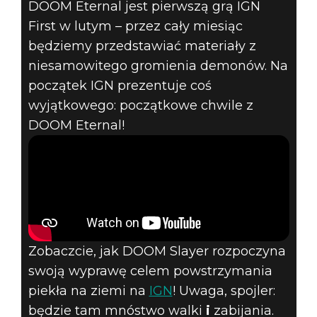
DOOM Eternal jest pierwszą grą IGN
First w lutym – przez cały miesiąc
ZOBACZ
będziemy przedstawiać materiały z
POCZĄTKOWE
niesamowitego gromienia demonów. Na
początek IGN prezentuje coś
MINUTY DOOM
wyjątkowego: początkowe chwile z
DOOM Eternal!
ETERNAL W
RAMACH IGN
FIRST
Zobaczcie, jak DOOM Slayer rozpoczyna
swoją wyprawę celem powstrzymania
piekła na ziemi na
IGN
! Uwaga, spojler:
będzie tam mnóstwo walki
i
zabijania.