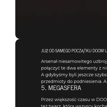
JUŻ OD SAMEGO POCZĄTKU DOOM U
Arsenał niesamowitego uzbroje
połączyć te dwa elementy z ni
A gdybyśmy byli jeszcze szybsi
przedmioty do podniesienia. A
5. MEGASFERA
Przez większość czasu w DOOM-
też twarz, którą wszyscy kocha