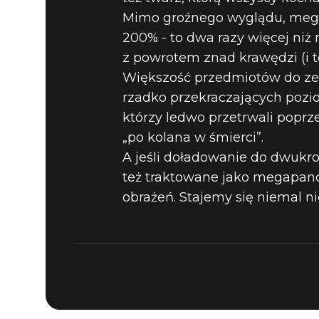
Mimo groźnego wyglądu, megasf
DOOM® Eternal
04 lipca 2019
200% - to dwa razy więcej niż 
5 NAJLEP
z powrotem znad krawędzi (i t
Większość przedmiotów do zebr
rzadko przekraczających pozio
DOOM-IE -
którzy ledwo przetrwali poprz
„po kolana w śmierci”.
A jeśli doładowanie do dwukro
też traktowane jako megapance
obrażeń. Stajemy się niemal n