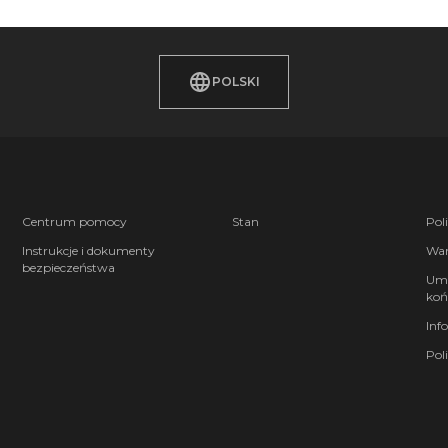
POLSKI
Centrum pomocy
Stan
Pol
Instrukcje i dokumenty
War
bezpieczeństwa
Umo
koń
Inf
Pol