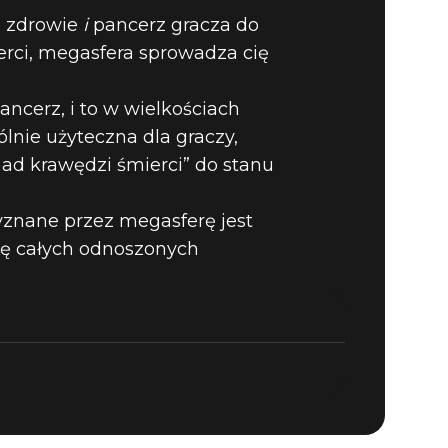
a zdrowie
i
pancerz gracza do
ierci, megasfera sprowadza cię
MIOTÓW W
ncerz, i to w wielkościach
lnie użyteczna dla graczy,
SFERA
nad krawędzi śmierci” do stanu
yznane przez megasferę jest
wę całych odnoszonych