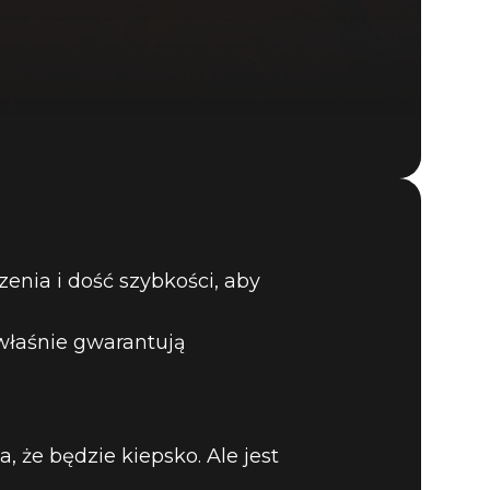
DOOM® Eternal
enia i dość szybkości, aby
 właśnie gwarantują
 że będzie kiepsko. Ale jest