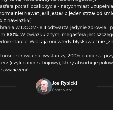
era potrafi ocalić życie - natychmiast uzupełni
normalnie! Nawet jeśli jesteś o jeden strzał od śm
SZYCH PRZED
o z nawiązką!).
ania w DOOM-ie II odtwarza jedynie zdrowie i pa
m 100%. W związku z tym, megasfera jest szczegó
 NR 5: MEGA
ednie starcie. Wracają oni wtedy błyskawicznie „z
tności zdrowia nie wystarczy, 200% pancerza prz
rz (czyli pancerz bojowy), który absorbuje poło
iezwyciężeni!
Joe Rybicki
Contributor