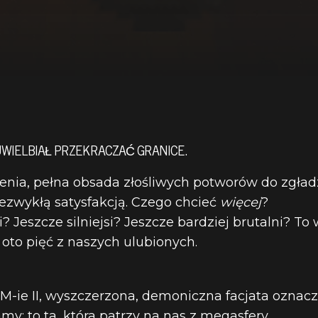
WIELBIAŁ PRZEKRACZAĆ GRANICE.
nia, pełna obsada złośliwych potworów do zgładz
ezwykłą satysfakcją. Czego chcieć
więcej
?
? Jeszcze silniejsi? Jeszcze bardziej brutalni? To
 oto pięć z naszych ulubionych.
ie II, wyszczerzona, demoniczna facjata oznacza,
my: to ta, która patrzy na nas z megasfery.