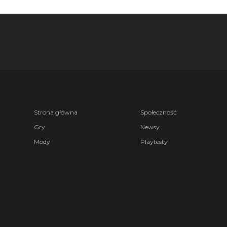
Strona główna
Społeczność
Gry
Newsy
Mody
Playtesty