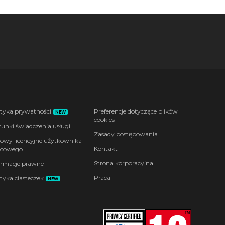
ityka prywatności
Preferencje dotyczące plików
NEW
cookies
unki świadczenia usługi
Zasady postępowania
wy licencyjne użytkownika
Kontakt
cowego
Strona korporacyjna
ormacje prawne
Praca
ityka ciasteczek
NEW