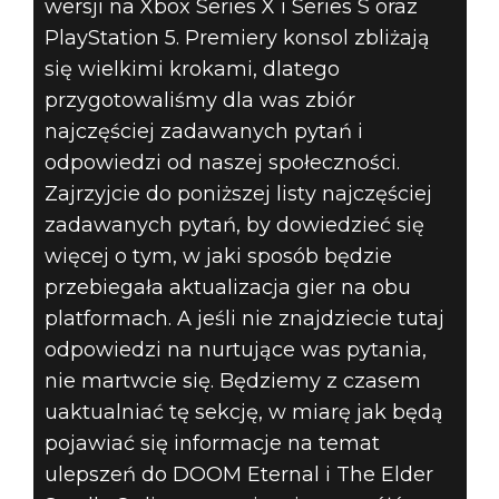
I THE ELDER
wersji na Xbox Series X i Series S oraz
PlayStation 5. Premiery konsol zbliżają
SCROLLS
się wielkimi krokami, dlatego
ONLINE DO
przygotowaliśmy dla was zbiór
najczęściej zadawanych pytań i
WERSJI NA
odpowiedzi od naszej społeczności.
Zajrzyjcie do poniższej listy najczęściej
KONSOLE
zadawanych pytań, by dowiedzieć się
więcej o tym, w jaki sposób będzie
NOWEJ
przebiegała aktualizacja gier na obu
GENERACJI
platformach. A jeśli nie znajdziecie tutaj
odpowiedzi na nurtujące was pytania,
nie martwcie się. Będziemy z czasem
uaktualniać tę sekcję, w miarę jak będą
pojawiać się informacje na temat
ulepszeń do DOOM Eternal i The Elder