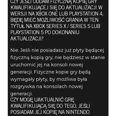
CZY JEŚLI ODDAM FIZYCZNĄ KOPIĘ GRY
KWALIFIKUJĄCEJ SIĘ DO AKTUALIZACJI W
WERSJI NA XBOX ONE LUB PLAYSTATION 4,
BĘDĘ MIEĆ MOŻLIWOŚĆ GRANIA W TEN
TYTUŁ NA XBOX SERIES X / SERIES S LUB
PLAYSTATION 5 PO DOKONANIU
AKTUALIZACJI?
Nie. Jeśli nie posiadasz już płyty będącej
fizyczną kopią gry, nie będziesz w stanie
uruchomić jej na konsoli nowej
generacji. Fizyczne kopie gry będą
wymagały płyty, by możliwa była
rozgrywka na konsolach nowej
generacji.
CZY MOGĘ UAKTUALNIĆ GRĘ
KWALIFIKUJĄCĄ SIĘ DO TEGO, JEŚLI
POSIADAM JEJ KOPIĘ NA NINTENDO