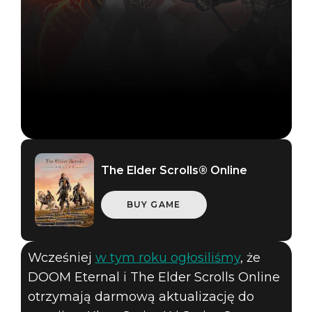
The Elder Scrolls® Online
The Elder Scrolls Online
BUY GAME
09 listopada 2020
AKTUALIZACJA
Wcześniej
w tym roku ogłosiliśmy
, że
DOOM ETERNAL
DOOM Eternal i The Elder Scrolls Online
otrzymają darmową aktualizację do