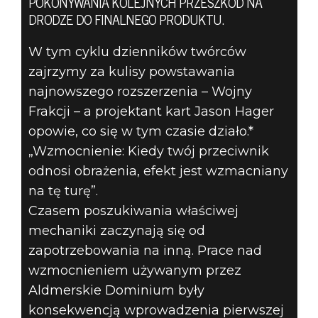
POKONYWANIA KOLEJNYCH PRZESZKÓD NA
The Elder Scrolls: Legends
DRODZE DO FINALNEGO PRODUKTU.
30 maja 2019
W tym cyklu dzienników twórców
DZIENNIK
zajrzymy za kulisy powstawania
najnowszego rozszerzenia – Wojny
TWÓRCÓW –
Frakcji – a projektant kart Jason Hager
WOJNA FRAKCJI
opowie, co się w tym czasie działo.*
„Wzmocnienie: Kiedy twój przeciwnik
– WPRAWA
odnosi obrażenia, efekt jest wzmacniany
na tę turę”.
WZMOCNIENIA
Czasem poszukiwania właściwej
mechaniki zaczynają się od
zapotrzebowania na inną. Prace nad
wzmocnieniem używanym przez
Aldmerskie Dominium były
konsekwencją wprowadzenia pierwszej