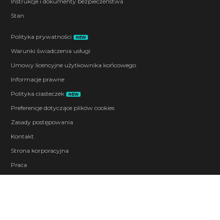
Instrukcje i dokumenty bezpieczeństwa
Stan
Polityka prywatności
NEW
Warunki świadczenia usługi
Umowy licencyjne użytkownika końcowego
Informacje prawne
Polityka ciasteczek
NEW
Preferencje dotyczące plików cookies
Zasady postępowania
Kontakt
Strona korporacyjna
Praca