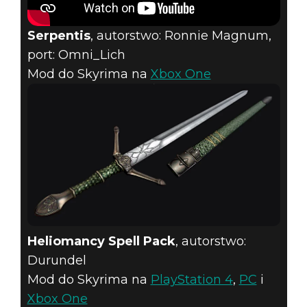
Serpentis
, autorstwo: Ronnie Magnum,
port: Omni_Lich
Mod do Skyrima na
Xbox One
Heliomancy Spell Pack
, autorstwo:
Durundel
Mod do Skyrima na
PlayStation 4
,
PC
i
Xbox One