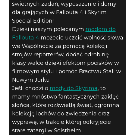
FALLOUT 4 I
świetnych zadań, wyposażenie i domy
SKYRIM
dla grających w Fallouta 4 i Skyrim
Special Edition!
SPECIAL
Dzięki naszym polecanym
modom do
Fallouta 4
możecie uczcić wolność słowa
EDITION –
we Wspólnocie za pomocą kolekcji
strojów reporterów, dodać odrobinę
MODY
klasy walce dzięki efektom pocisków w
POLECANE W
filmowym stylu i pomóc Bractwu Stali w
Nowym Jorku.
LIPCU
Jeśli chodzi o
mody do Skyrima
, to
mamy mnóstwo fantastycznych zaklęć
słońca, które rozświetlą świat, ogromną
kolekcję lochów do zwiedzenia oraz
wyprawę, w trakcie której odkryjecie
stare zatargi w Solstheim.