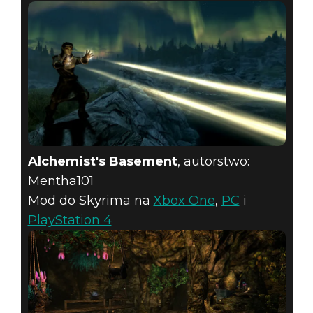
Alchemist's Basement
, autorstwo:
Mentha101
Mod do Skyrima na
Xbox One
,
PC
i
PlayStation 4