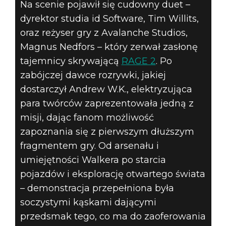
Na scenie pojawił się cudowny duet –
dyrektor studia id Software, Tim Willits,
ROZSZERZONY
oraz reżyser gry z Avalanche Studios,
MATERIAŁ Z
Magnus Nedfors – który zerwał zasłonę
tajemnicy skrywającą
RAGE 2
. Po
ROZGRYWKĄ W
zabójczej dawce rozrywki, jakiej
dostarczył Andrew W.K., elektryzująca
RAGE 2
para twórców zaprezentowała jedną z
ZAPREZENTOWAN
misji, dając fanom możliwość
zapoznania się z pierwszym dłuższym
NA E3 2018
fragmentem gry. Od arsenału i
umiejętności Walkera po starcia
pojazdów i eksplorację otwartego świata
– demonstracja przepełniona była
soczystymi kąskami dającymi
przedsmak tego, co ma do zaoferowania