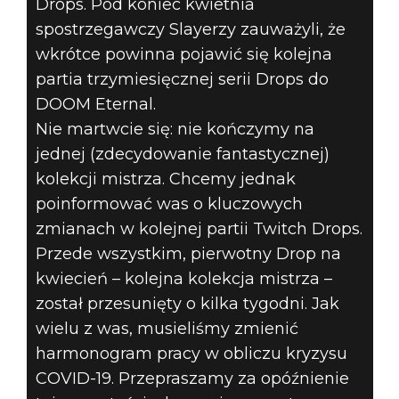
Drops. Pod koniec kwietnia
spostrzegawczy Slayerzy zauważyli, że
wkrótce powinna pojawić się kolejna
partia trzymiesięcznej serii Drops do
DOOM® Eternal
DOOM Eternal.
06 maja 2020
Nie martwcie się: nie kończymy na
jednej (zdecydowanie fantastycznej)
ZMIANY W
kolekcji mistrza. Chcemy jednak
poinformować was o kluczowych
TWITCH PRIME
zmianach w kolejnej partii Twitch Drops.
DROPS
Przede wszystkim, pierwotny Drop na
kwiecień – kolejna kolekcja mistrza –
został przesunięty o kilka tygodni. Jak
wielu z was, musieliśmy zmienić
harmonogram pracy w obliczu kryzysu
COVID-19. Przepraszamy za opóźnienie