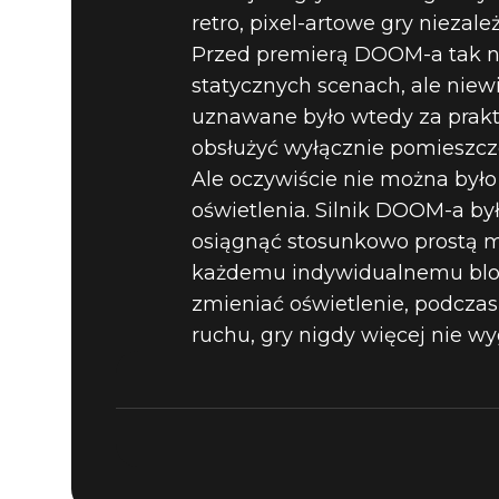
5 NAJWIĘ
retro, pixel-artowe gry nieza
Przed premierą DOOM-a tak ni
statycznych scenach, ale nie
DOOM-IE (
uznawane było wtedy za prakt
obsłużyć wyłącznie pomieszcze
OTOCZENI
Ale oczywiście nie można był
oświetlenia. Silnik DOOM-a by
osiągnąć stosunkowo prostą m
każdemu indywidualnemu blok
zmieniać oświetlenie, podczas
ruchu, gry nigdy więcej nie wy