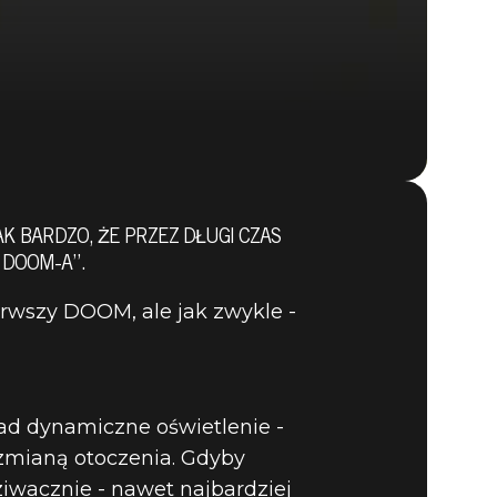
AK BARDZO, ŻE PRZEZ DŁUGI CZAS
 DOOM-A”.
DOOM® Eternal
erwszy DOOM, ale jak zwykle -
ład dynamiczne oświetlenie -
 zmianą otoczenia. Gdyby
ziwacznie - nawet najbardziej