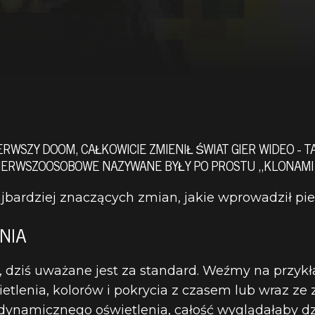
ERWSZY DOOM, CAŁKOWICIE ZMIENIŁ ŚWIAT GIER WIDEO - T
 PIERWSZOOSOBOWE NAZYWANE BYŁY PO PROSTU „KLONAMI
jbardziej znaczących zmian, jakie wprowadził pi
NIA
, dziś uważane jest za standard. Weźmy na przyk
tlenia, kolorów i pokrycia z czasem lub wraz ze
y dynamicznego oświetlenia, całość wyglądałaby d