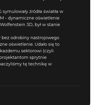
ACJI W
G symulowały źródła światła w
OM - dynamiczne oświetlenie
WIETLENIE
olfenstein 3D, był w stanie
w bez odrobiny nastrojowego
ne oświetlenie. Udało się to
 każdemu sektorowi (czyli
projektantom sprytnie
baczyliśmy tę technikę w