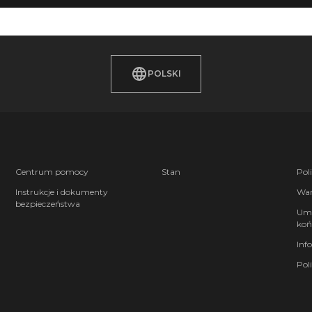
POLSKI
Centrum pomocy
Stan
Pol
Instrukcje i dokumenty
War
bezpieczeństwa
Umo
koń
Inf
Pol