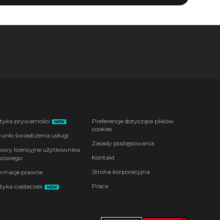
ityka prywatności
Preferencje dotyczące plików
NEW
cookies
unki świadczenia usługi
Zasady postępowania
wy licencyjne użytkownika
Kontakt
cowego
Strona korporacyjna
ormacje prawne
Praca
ityka ciasteczek
NEW