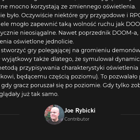
KSZYCH INNOW
leżne mocno korzystają ze zmiennego oświetlenia.
e było. Oczywiście niektóre gry przygodowe i RP
wiele mogło zapewnić taką wolność ruchu jak DO
1993) - 4. OŚ
ycznie nieosiągalne. Nawet poprzednik DOOM-a, W
nia oświetlone jednolicie.
A
o stworzyć gry polegającej na gromieniu demonó
ł wyjątkowy także dlatego, że symulował dynamicz
etodą przypisywania charakterystyki oświetlenia
owi, będącemu częścią poziomu). To pozwalało 
 gdy gracz poruszał się po poziomie. Gdy tylko zo
glądały już tak samo.
Joe Rybicki
Contributor