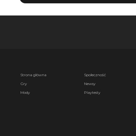
Strona główna
Społeczność
Gry
Newsy
Mody
Playtesty