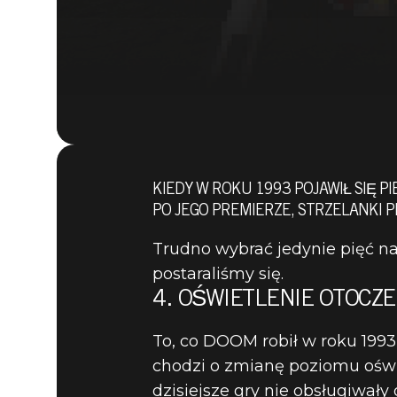
KIEDY W ROKU 1993 POJAWIŁ SIĘ PI
PO JEGO PREMIERZE, STRZELANKI
Trudno wybrać jedynie pięć na
postaraliśmy się.
4. OŚWIETLENIE OTOCZE
To, co DOOM robił w roku 1993
chodzi o zmianę poziomu oświe
DOOM® Eternal
18 czerwca 2019
dzisiejsze gry nie obsługiwał