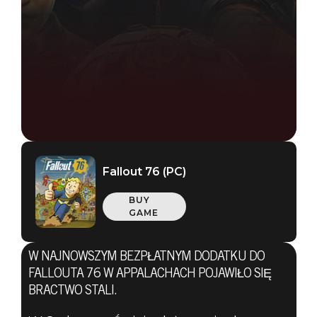
Fallout 76 (PC)
BUY
GAME
W NAJNOWSZYM BEZPŁATNYM DODATKU DO
Fallout 76
FALLOUTA 76 W APPALACHACH POJAWIŁO SIĘ
30 listopada 2020
BRACTWO STALI.