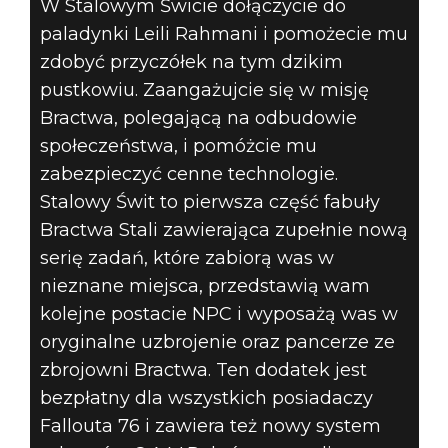
WSZYSTKO, CO
W Stalowym Świcie dołączycie do
paladynki Leili Rahmani i pomożecie mu
MUSICIE
zdobyć przyczółek na tym dzikim
WIEDZIEĆ O
pustkowiu. Zaangażujcie się w misję
Bractwa, polegającą na odbudowie
DODATKU
społeczeństwa, i pomóżcie mu
zabezpieczyć cenne technologie.
STALOWY ŚWIT
Stalowy Świt to pierwsza część fabuły
Bractwa Stali zawierająca zupełnie nową
DO FALLOUTA
serię zadań, które zabiorą was w
76
nieznane miejsca, przedstawią wam
kolejne postacie NPC i wyposażą was w
oryginalne uzbrojenie oraz pancerze ze
zbrojowni Bractwa. Ten dodatek jest
bezpłatny dla wszystkich posiadaczy
Fallouta 76 i zawiera też nowy system