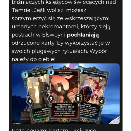
bliźniaczych księżyców świecących nad
Tamriel. Jeśli wolisz, możesz
sprzymierzyć się ze wskrzeszającymi
umarłych nekromantami, którzy sieją
postrach w Elsweyr i
pochłaniają
odrzucone karty, by wykorzystać je w
swoich plugawych rytuałach. Wybór
należy do ciebie!
Poza nowymi kartami „Księżyce