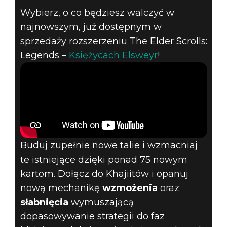
The Elder Scrolls: Legends
Wybierz, o co będziesz walczyć w
27 czerwca 2019
najnowszym, już dostępnym w
sprzedaży rozszerzeniu The Elder Scrolls:
KSIĘŻYCE
Legends –
Księżycach Elsweyr
!
ELSWEYR
WZESZŁY –
RUSZAJ DO
GRY!
Buduj zupełnie nowe talie i wzmacniaj
te istniejące dzięki ponad 75 nowym
kartom. Dołącz do Khajiitów i opanuj
nową mechanikę
wzmożenia
oraz
słabnięcia
wymuszającą
dopasowywanie strategii do faz